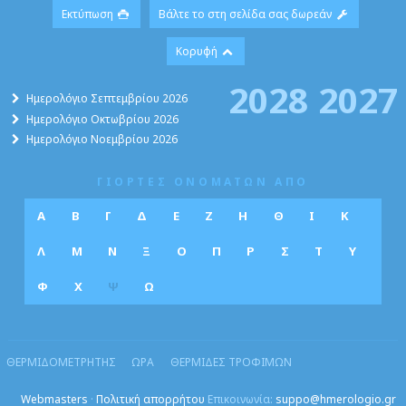
Εκτύπωση
Βάλτε το στη σελίδα σας δωρεάν
Κορυφή
2028
2027
Ημερολόγιο Σεπτεμβρίου 2026
Ημερολόγιο Οκτωβρίου 2026
Ημερολόγιο Νοεμβρίου 2026
ΓΙΟΡΤΕΣ ΟΝΟΜΑΤΩΝ ΑΠΟ
Α
Β
Γ
Δ
Ε
Ζ
Η
Θ
Ι
Κ
Λ
Μ
Ν
Ξ
Ο
Π
Ρ
Σ
Τ
Υ
Φ
Χ
Ψ
Ω
ΘΕΡΜΙΔΟΜΕΤΡΗΤΗΣ
ΩΡΑ
ΘΕΡΜΙΔΕΣ ΤΡΟΦΙΜΩΝ
Webmasters
·
Πολιτική απορρήτου
Επικοινωνία:
suppo@hmerologio.gr