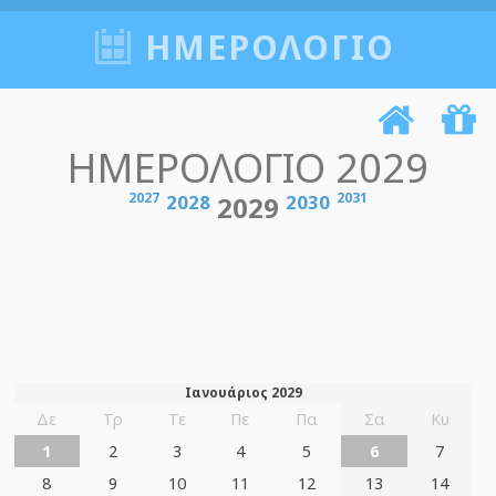
ΗΜΕΡΟΛΟΓΙΟ
ΗΜΕΡΟΛΟΓΙΟ 2029
2027
2031
2028
2029
2030
Ιανουάριος 2029
Δε
Τρ
Τε
Πε
Πα
Σα
Κυ
1
2
3
4
5
6
7
8
9
10
11
12
13
14