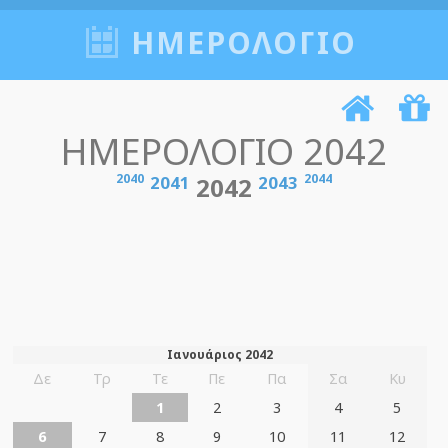
ΗΜΕΡΟΛΟΓΙΟ
ΗΜΕΡΟΛΟΓΙΟ 2042
2040
2044
2041
2042
2043
Ιανουάριος 2042
Δε
Τρ
Τε
Πε
Πα
Σα
Κυ
1
2
3
4
5
6
7
8
9
10
11
12