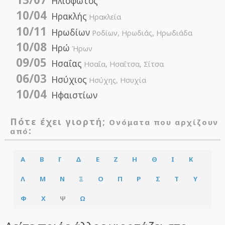
Ηλιόφωτος
10/04
Ηρακλής
Ηρακλεία
10/11
Ηρωδίων
Ροδίων, Ηρωδιάς, Ηρωδιάδα
10/08
Ηρώ
Ήρων
09/05
Ησαΐας
Ησαΐα, Ησαΐτσα, Σίτσα
06/03
Ησύχιος
Ησύχης, Ησυχία
10/04
Ηφαιστίων
Πότε έχει γιορτή;
Ονόματα που αρχίζουν
:
από
Α
Β
Γ
Δ
Ε
Ζ
Η
Θ
Ι
Κ
Λ
Μ
Ν
Ξ
Ο
Π
Ρ
Σ
Τ
Υ
Φ
Χ
Ψ
Ω