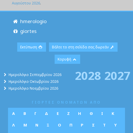
Αυγούστου 2026
.
hmerologio
giortes
Εκτύπωση
Βάλτε το στη σελίδα σας δωρεάν
Κορυφή
2028
2027
Ημερολόγιο Σεπτεμβρίου 2026
Ημερολόγιο Οκτωβρίου 2026
Ημερολόγιο Νοεμβρίου 2026
ΓΙΟΡΤΕΣ ΟΝΟΜΑΤΩΝ ΑΠΟ
Α
Β
Γ
Δ
Ε
Ζ
Η
Θ
Ι
Κ
Λ
Μ
Ν
Ξ
Ο
Π
Ρ
Σ
Τ
Υ