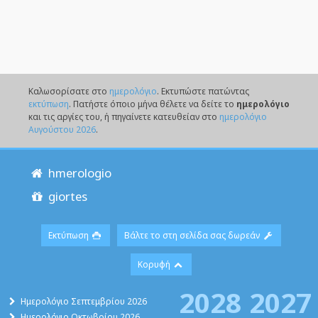
Καλωσορίσατε στο
ημερολόγιο
. Eκτυπώστε πατώντας
εκτύπωση
. Πατήστε όποιο μήνα θέλετε να δείτε το
ημερολόγιο
και τις αργίες του, ή πηγαίνετε κατευθείαν στο
ημερολόγιο
Αυγούστου 2026
.
hmerologio
giortes
Εκτύπωση
Βάλτε το στη σελίδα σας δωρεάν
Κορυφή
2028
2027
Ημερολόγιο Σεπτεμβρίου 2026
Ημερολόγιο Οκτωβρίου 2026