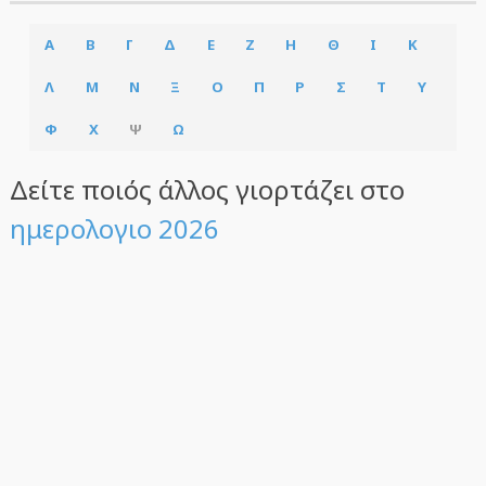
Α
Β
Γ
Δ
Ε
Ζ
Η
Θ
Ι
Κ
Λ
Μ
Ν
Ξ
Ο
Π
Ρ
Σ
Τ
Υ
Φ
Χ
Ψ
Ω
Δείτε ποιός άλλος γιορτάζει στο
ημερολογιο 2026