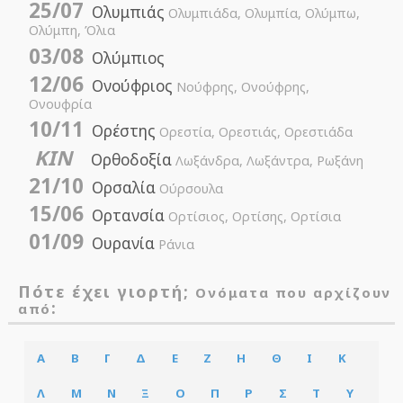
25/07
Ολυμπιάς
Ολυμπιάδα, Ολυμπία, Ολύμπω,
Ολύμπη, Όλια
03/08
Ολύμπιος
12/06
Ονούφριος
Νούφρης, Ονούφρης,
Ονουφρία
10/11
Ορέστης
Ορεστία, Ορεστιάς, Ορεστιάδα
ΚΙΝ
Ορθοδοξία
Λωξάνδρα, Λωξάντρα, Ρωξάνη
21/10
Ορσαλία
Ούρσουλα
15/06
Ορτανσία
Ορτίσιος, Ορτίσης, Ορτίσια
01/09
Ουρανία
Ράνια
Πότε έχει γιορτή;
Ονόματα που αρχίζουν
:
από
Α
Β
Γ
Δ
Ε
Ζ
Η
Θ
Ι
Κ
Λ
Μ
Ν
Ξ
Ο
Π
Ρ
Σ
Τ
Υ