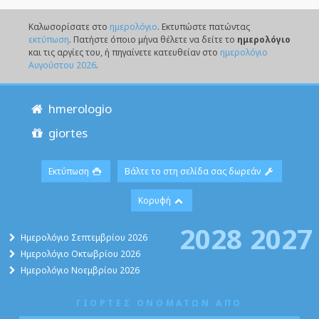
Καλωσορίσατε στο
ημερολόγιο
. Eκτυπώστε πατώντας
εκτύπωση
. Πατήστε όποιο μήνα θέλετε να δείτε το
ημερολόγιο
και τις αργίες του, ή πηγαίνετε κατευθείαν στο
ημερολόγιο
Αυγούστου 2026
.
hmerologio
giortes
Εκτύπωση
Βάλτε το στη σελίδα σας δωρεάν
Κορυφή
2028
2027
Ημερολόγιο Σεπτεμβρίου 2026
Ημερολόγιο Οκτωβρίου 2026
Ημερολόγιο Νοεμβρίου 2026
ΓΙΟΡΤΕΣ ΟΝΟΜΑΤΩΝ ΑΠΟ