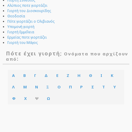
Γιορτή Συνέσιος
Αλύπιος ποτε γιορτάζει
Γιορτή του Διοσκουρίδης
Θεοδοσία
Πότε γιορτάζει ο Ολιβιανός
Υπομονή γιορτή
Γιορτή Εμμέλεια
Ερμείας ποτε γιορτάζει
Γιορτή του Μάγος
Πότε έχει γιορτή;
Ονόματα που αρχίζουν
:
από
Α
Β
Γ
Δ
Ε
Ζ
Η
Θ
Ι
Κ
Λ
Μ
Ν
Ξ
Ο
Π
Ρ
Σ
Τ
Υ
Φ
Χ
Ψ
Ω