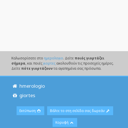
Καλωσορίσατε στο
ημερολογιο
. Δείτε
ποιός γιορτάζει
σήμερα
, και ποιές
γιορτες
ακολουθούν τις προσεχείς ημέρες.
Δείτε
πότε γιορτάζουν
τα αγαπημένα σας πρόσωπα.
hmerologio
giortes
Εκτύπωση
Βάλτε το στη σελίδα σας δωρεάν
Κορυφή