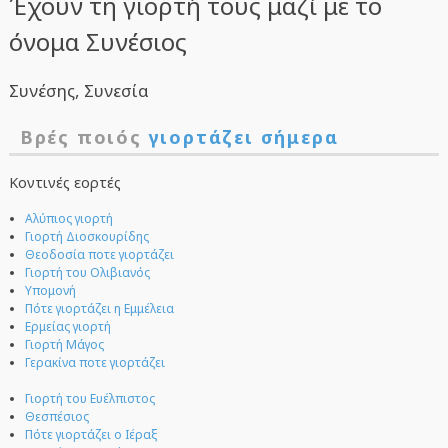
Έχουν τη γιορτή τους μαζί με το
όνομα Συνέσιος
Συνέσης, Συνεσία
Βρές ποιός
γιορτάζει σήμερα
Κοντινές εορτές
Αλύπιος γιορτή
Γιορτή Διοσκουρίδης
Θεοδοσία ποτε γιορτάζει
Γιορτή του Ολιβιανός
Υπομονή
Πότε γιορτάζει η Εμμέλεια
Ερμείας γιορτή
Γιορτή Μάγος
Γερακίνα ποτε γιορτάζει
Γιορτή του Ευέλπιστος
Θεσπέσιος
Πότε γιορτάζει ο Ιέραξ