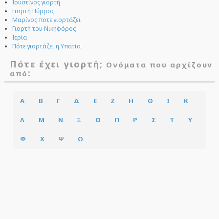
Ιουστίνος γιορτή
Γιορτή Πύρρος
Μαρίνος ποτε γιορτάζει
Γιορτή του Νικηφόρος
Ιερία
Πότε γιορτάζει η Υπατία
Πότε έχει γιορτή;
Ονόματα που αρχίζουν
:
από
Α
Β
Γ
Δ
Ε
Ζ
Η
Θ
Ι
Κ
Λ
Μ
Ν
Ξ
Ο
Π
Ρ
Σ
Τ
Υ
Φ
Χ
Ψ
Ω