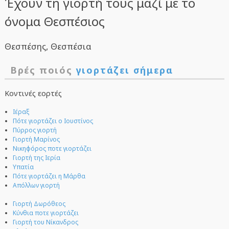
Έχουν τη γιορτή τους μαζί με το
όνομα Θεσπέσιος
Θεσπέσης, Θεσπέσια
Βρές ποιός
γιορτάζει σήμερα
Κοντινές εορτές
Ιέραξ
Πότε γιορτάζει ο Ιουστίνος
Πύρρος γιορτή
Γιορτή Μαρίνος
Νικηφόρος ποτε γιορτάζει
Γιορτή της Ιερία
Υπατία
Πότε γιορτάζει η Μάρθα
Απόλλων γιορτή
Γιορτή Δωρόθεος
Κύνθια ποτε γιορτάζει
Γιορτή του Νίκανδρος