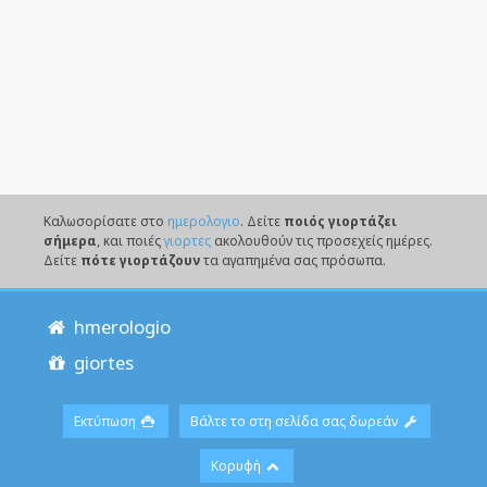
Καλωσορίσατε στο
ημερολογιο
. Δείτε
ποιός γιορτάζει
σήμερα
, και ποιές
γιορτες
ακολουθούν τις προσεχείς ημέρες.
Δείτε
πότε γιορτάζουν
τα αγαπημένα σας πρόσωπα.
hmerologio
giortes
Εκτύπωση
Βάλτε το στη σελίδα σας δωρεάν
Κορυφή