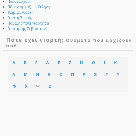
Πλούταρχος
Πότε γιορτάζει η Σελήνη
Ιλαρίων γιορτή
Γιορτή Ζηναΐς
Παναγής ποτε γιορτάζει
Γιορτή της Σεβαστιανή
Πότε έχει γιορτή;
Ονόματα που αρχίζουν
:
από
Α
Β
Γ
Δ
Ε
Ζ
Η
Θ
Ι
Κ
Λ
Μ
Ν
Ξ
Ο
Π
Ρ
Σ
Τ
Υ
Φ
Χ
Ψ
Ω