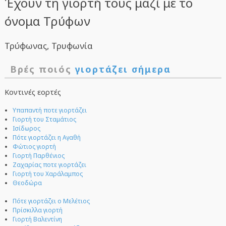
Έχουν τη γιορτή τους μαζί με το
όνομα Τρύφων
Τρύφωνας, Τρυφωνία
Βρές ποιός
γιορτάζει σήμερα
Κοντινές εορτές
Υπαπαντή ποτε γιορτάζει
Γιορτή του Σταμάτιος
Ισίδωρος
Πότε γιορτάζει η Αγαθή
Φώτιος γιορτή
Γιορτή Παρθένιος
Ζαχαρίας ποτε γιορτάζει
Γιορτή του Χαράλαμπος
Θεοδώρα
Πότε γιορτάζει ο Μελέτιος
Πρίσκιλλα γιορτή
Γιορτή Βαλεντίνη