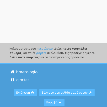
Καλωσορίσατε στο
ημερολογιο
. Δείτε
ποιός γιορτάζει
σήμερα
, και ποιές
γιορτες
ακολουθούν τις προσεχείς ημέρες.
Δείτε
πότε γιορτάζουν
τα αγαπημένα σας πρόσωπα.
hmerologio
giortes
Εκτύπωση
Βάλτε το στη σελίδα σας δωρεάν
Κορυφή