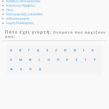
Ευσέβιος ποτε γιορτάζει
Γιορτή του Πάμφιλος
Λέων
Πότε γιορτάζει η Φιλοθέη
Ανθούσα γιορτή
Γιορτή Πολύκαρπος
Πότε έχει γιορτή;
Ονόματα που αρχίζουν
:
από
Α
Β
Γ
Δ
Ε
Ζ
Η
Θ
Ι
Κ
Λ
Μ
Ν
Ξ
Ο
Π
Ρ
Σ
Τ
Υ
Φ
Χ
Ψ
Ω