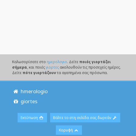
Καλωσορίσατε στο
ημερολογιο
. Δείτε
ποιός γιορτάζει
σήμερα
, και ποιές
γιορτες
ακολουθούν τις προσεχείς ημέρες.
Δείτε
πότε γιορτάζουν
τα αγαπημένα σας πρόσωπα.
hmerologio
giortes
Εκτύπωση
Βάλτε το στη σελίδα σας δωρεάν
Κορυφή