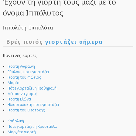
Έχουν τη γιορτή τους μαζί με το
όνομα Ιππόλυτος
Ιππολύτη, Ιππολύτα
Βρές ποιός
γιορτάζει σήμερα
Κοντινές εορτές
Γιορτή Λωραίνη
Εύπλους ποτε γιορτάζει
Γιορτή του Φώτιος
Μαρία
Πότε γιορτάζει η Γεσθημανή
Δέσποινα γιορτή
Γιορτή Ελώνα
Ηλιοστάλακτη ποτε γιορτάζει
Γιορτή του Θεοτόκης
Καθολική
Πότε γιορτάζει η Κρυστάλλω
Μαργέτα γιορτή