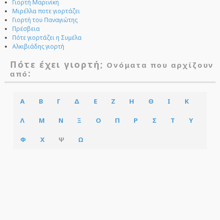
Γιορτή Μαρινίκη
Μιρέλλα ποτε γιορτάζει
Γιορτή του Παναγιώτης
Πρέσβεια
Πότε γιορτάζει η Συμέλα
Αλκιβιάδης γιορτή
Πότε έχει γιορτή;
Ονόματα που αρχίζουν
:
από
Α
Β
Γ
Δ
Ε
Ζ
Η
Θ
Ι
Κ
Λ
Μ
Ν
Ξ
Ο
Π
Ρ
Σ
Τ
Υ
Φ
Χ
Ψ
Ω