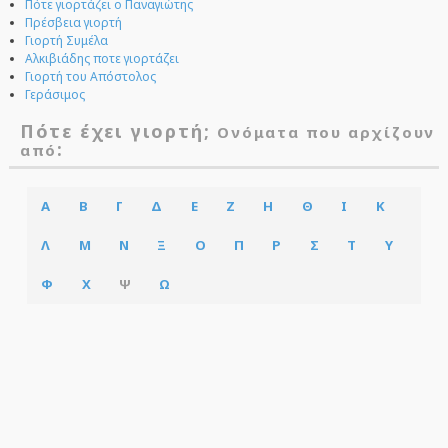
Πότε γιορτάζει ο Παναγιώτης
Πρέσβεια γιορτή
Γιορτή Συμέλα
Αλκιβιάδης ποτε γιορτάζει
Γιορτή του Απόστολος
Γεράσιμος
Πότε έχει γιορτή;
Ονόματα που αρχίζουν
:
από
Α
Β
Γ
Δ
Ε
Ζ
Η
Θ
Ι
Κ
Λ
Μ
Ν
Ξ
Ο
Π
Ρ
Σ
Τ
Υ
Φ
Χ
Ψ
Ω