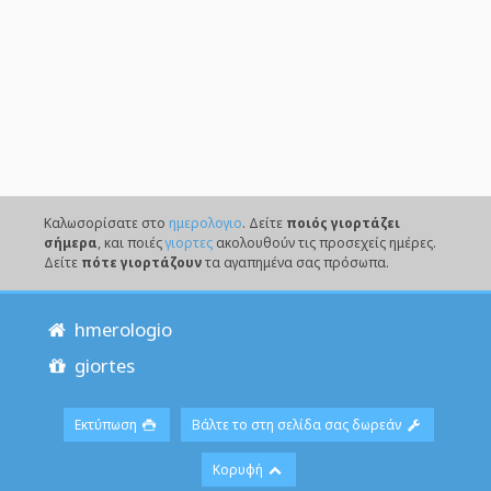
Καλωσορίσατε στο
ημερολογιο
. Δείτε
ποιός γιορτάζει
σήμερα
, και ποιές
γιορτες
ακολουθούν τις προσεχείς ημέρες.
Δείτε
πότε γιορτάζουν
τα αγαπημένα σας πρόσωπα.
hmerologio
giortes
Εκτύπωση
Βάλτε το στη σελίδα σας δωρεάν
Κορυφή