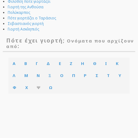
Φιλοθέη ποτε γιορτάζει
Γιορτή της Ανθούσα
Πολύκαρπος
Πότε γιορτάζει ο Ταράσιος
Σεβαστιανός γιορτή
Γιορτή Ασκληπιός
Πότε έχει γιορτή;
Ονόματα που αρχίζουν
:
από
Α
Β
Γ
Δ
Ε
Ζ
Η
Θ
Ι
Κ
Λ
Μ
Ν
Ξ
Ο
Π
Ρ
Σ
Τ
Υ
Φ
Χ
Ψ
Ω