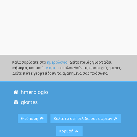
Καλωσορίσατε στο
ημερολογιο
. Δείτε
ποιός γιορτάζει
σήμερα
, και ποιές
γιορτες
ακολουθούν τις προσεχείς ημέρες.
Δείτε
πότε γιορτάζουν
τα αγαπημένα σας πρόσωπα.
hmerologio
giortes
Εκτύπωση
Βάλτε το στη σελίδα σας δωρεάν
Κορυφή