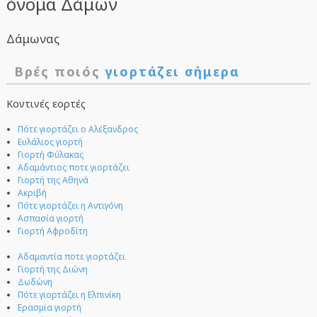
όνομα Δάμων
Δάμωνας
Βρές ποιός
γιορτάζει σήμερα
Κοντινές εορτές
Πότε γιορτάζει ο Αλέξανδρος
Ευλάλιος γιορτή
Γιορτή Φύλακας
Αδαμάντιος ποτε γιορτάζει
Γιορτή της Αθηνά
Ακριβή
Πότε γιορτάζει η Αντιγόνη
Ασπασία γιορτή
Γιορτή Αφροδίτη
Αδαμαντία ποτε γιορτάζει
Γιορτή της Διώνη
Δωδώνη
Πότε γιορτάζει η Ελπινίκη
Ερασμία γιορτή