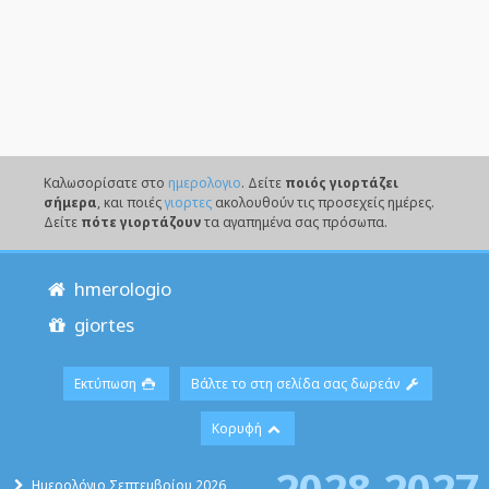
Καλωσορίσατε στο
ημερολογιο
. Δείτε
ποιός γιορτάζει
σήμερα
, και ποιές
γιορτες
ακολουθούν τις προσεχείς ημέρες.
Δείτε
πότε γιορτάζουν
τα αγαπημένα σας πρόσωπα.
hmerologio
giortes
Εκτύπωση
Βάλτε το στη σελίδα σας δωρεάν
Κορυφή
2028
2027
Ημερολόγιο Σεπτεμβρίου 2026