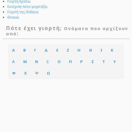
Γιορτή Ερατώ
Ευτέρπη ποτε γιορτάζει
Γιορτή της Θάλεια
Θεανώ
Πότε έχει γιορτή;
Ονόματα που αρχίζουν
:
από
Α
Β
Γ
Δ
Ε
Ζ
Η
Θ
Ι
Κ
Λ
Μ
Ν
Ξ
Ο
Π
Ρ
Σ
Τ
Υ
Φ
Χ
Ψ
Ω