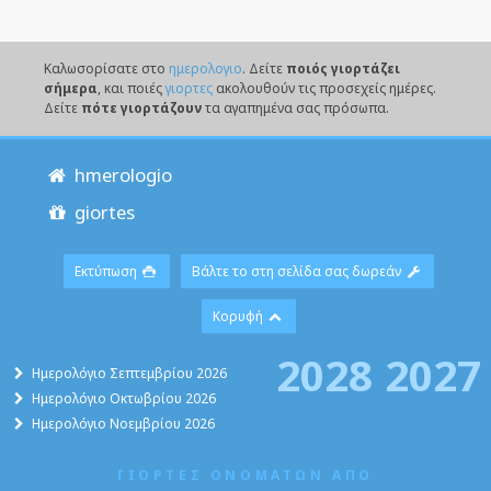
Καλωσορίσατε στο
ημερολογιο
. Δείτε
ποιός γιορτάζει
σήμερα
, και ποιές
γιορτες
ακολουθούν τις προσεχείς ημέρες.
Δείτε
πότε γιορτάζουν
τα αγαπημένα σας πρόσωπα.
hmerologio
giortes
Εκτύπωση
Βάλτε το στη σελίδα σας δωρεάν
Κορυφή
2028
2027
Ημερολόγιο Σεπτεμβρίου 2026
Ημερολόγιο Οκτωβρίου 2026
Ημερολόγιο Νοεμβρίου 2026
ΓΙΟΡΤΕΣ ΟΝΟΜΑΤΩΝ ΑΠΟ