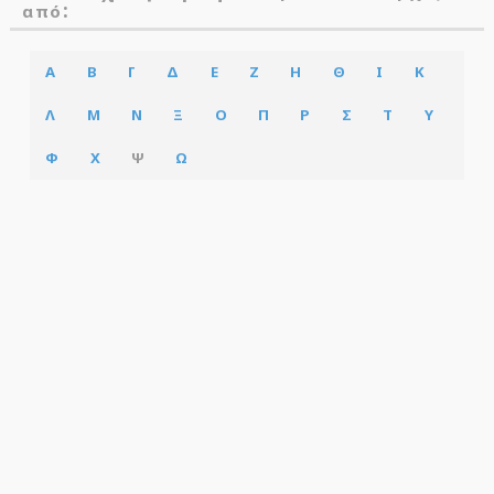
:
από
Α
Β
Γ
Δ
Ε
Ζ
Η
Θ
Ι
Κ
Λ
Μ
Ν
Ξ
Ο
Π
Ρ
Σ
Τ
Υ
Φ
Χ
Ψ
Ω