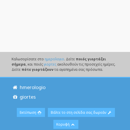
Καλωσορίσατε στο
ημερολογιο
. Δείτε
ποιός γιορτάζει
σήμερα
, και ποιές
γιορτες
ακολουθούν τις προσεχείς ημέρες.
Δείτε
πότε γιορτάζουν
τα αγαπημένα σας πρόσωπα.
hmerologio
giortes
Εκτύπωση
Βάλτε το στη σελίδα σας δωρεάν
Κορυφή