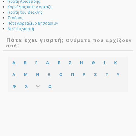
Γιορτή Αριστείδης
Κορνήλιος ποτε γιορτάζει
Γιορτή του Θεοκλής
Σταύρος
Πότε γιορτάζει ο Βησσαρίων
Νικήτας γιορτή
Πότε έχει γιορτή;
Ονόματα που αρχίζουν
:
από
Α
Β
Γ
Δ
Ε
Ζ
Η
Θ
Ι
Κ
Λ
Μ
Ν
Ξ
Ο
Π
Ρ
Σ
Τ
Υ
Φ
Χ
Ψ
Ω