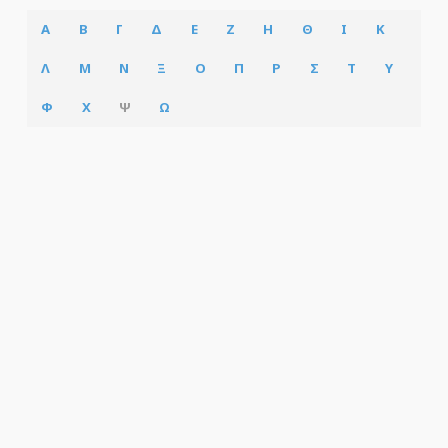
Α
Β
Γ
Δ
Ε
Ζ
Η
Θ
Ι
Κ
Λ
Μ
Ν
Ξ
Ο
Π
Ρ
Σ
Τ
Υ
Φ
Χ
Ψ
Ω