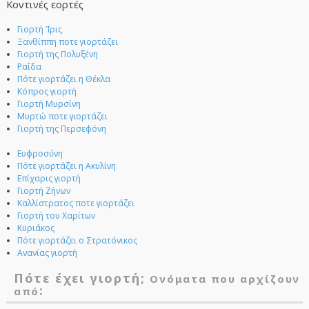
Κοντινές εορτές
Γιορτή Ίρις
Ξανθίππη ποτε γιορτάζει
Γιορτή της Πολυξένη
Ραΐδα
Πότε γιορτάζει η Θέκλα
Κόπρος γιορτή
Γιορτή Μυρσίνη
Μυρτώ ποτε γιορτάζει
Γιορτή της Περσεφόνη
Ευφροσύνη
Πότε γιορτάζει η Ακυλίνη
Επίχαρις γιορτή
Γιορτή Ζήνων
Καλλίστρατος ποτε γιορτάζει
Γιορτή του Χαρίτων
Κυριάκος
Πότε γιορτάζει ο Στρατόνικος
Ανανίας γιορτή
Πότε έχει γιορτή;
Ονόματα που αρχίζουν
:
από