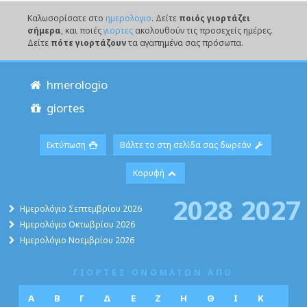
Καλωσορίσατε στο
ημερολογιο
. Δείτε
ποιός γιορτάζει
σήμερα
, και ποιές
γιορτες
ακολουθούν τις προσεχείς ημέρες.
Δείτε
πότε γιορτάζουν
τα αγαπημένα σας πρόσωπα.
hmerologio
giortes
Εκτύπωση
Βάλτε το στη σελίδα σας δωρεάν
Κορυφή
2028
2027
Ημερολόγιο Σεπτεμβρίου 2026
Ημερολόγιο Οκτωβρίου 2026
Ημερολόγιο Νοεμβρίου 2026
ΓΙΟΡΤΕΣ ΟΝΟΜΑΤΩΝ ΑΠΟ
Α
Β
Γ
Δ
Ε
Ζ
Η
Θ
Ι
Κ