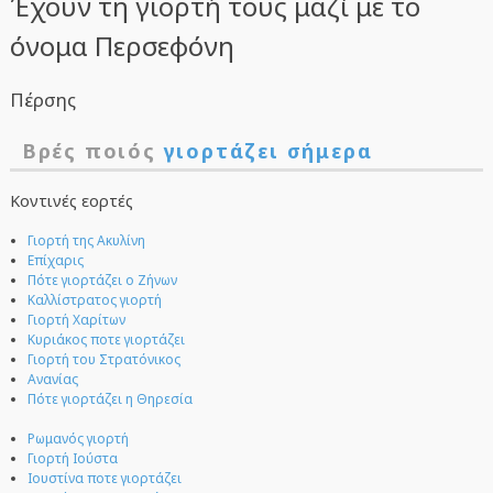
Έχουν τη γιορτή τους μαζί με το
όνομα Περσεφόνη
Πέρσης
Βρές ποιός
γιορτάζει σήμερα
Κοντινές εορτές
Γιορτή της Ακυλίνη
Επίχαρις
Πότε γιορτάζει ο Ζήνων
Καλλίστρατος γιορτή
Γιορτή Χαρίτων
Κυριάκος ποτε γιορτάζει
Γιορτή του Στρατόνικος
Ανανίας
Πότε γιορτάζει η Θηρεσία
Ρωμανός γιορτή
Γιορτή Ιούστα
Ιουστίνα ποτε γιορτάζει