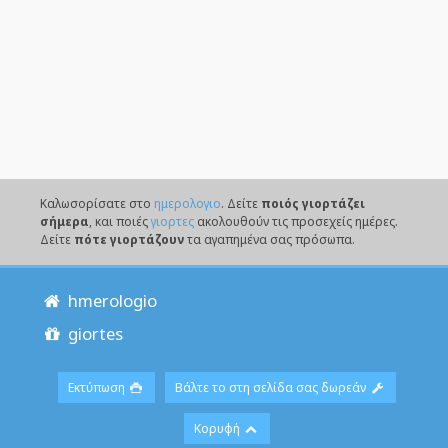
Καλωσορίσατε στο
ημερολογιο
. Δείτε
ποιός γιορτάζει
σήμερα
, και ποιές
γιορτες
ακολουθούν τις προσεχείς ημέρες.
Δείτε
πότε γιορτάζουν
τα αγαπημένα σας πρόσωπα.
hmerologio
giortes
Εκτύπωση
Βάλτε το στη σελίδα σας δωρεάν
Κορυφή