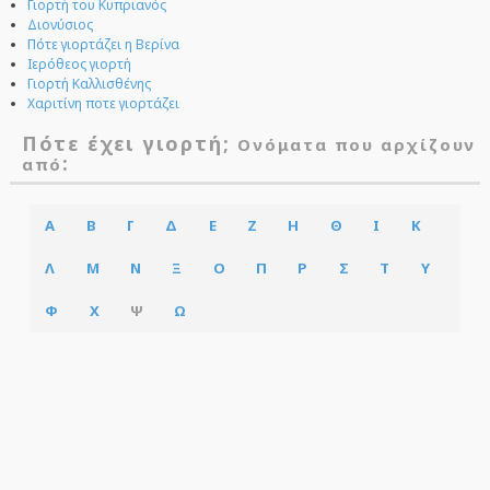
Γιορτή του Κυπριανός
Διονύσιος
Πότε γιορτάζει η Βερίνα
Ιερόθεος γιορτή
Γιορτή Καλλισθένης
Χαριτίνη ποτε γιορτάζει
Πότε έχει γιορτή;
Ονόματα που αρχίζουν
:
από
Α
Β
Γ
Δ
Ε
Ζ
Η
Θ
Ι
Κ
Λ
Μ
Ν
Ξ
Ο
Π
Ρ
Σ
Τ
Υ
Φ
Χ
Ψ
Ω