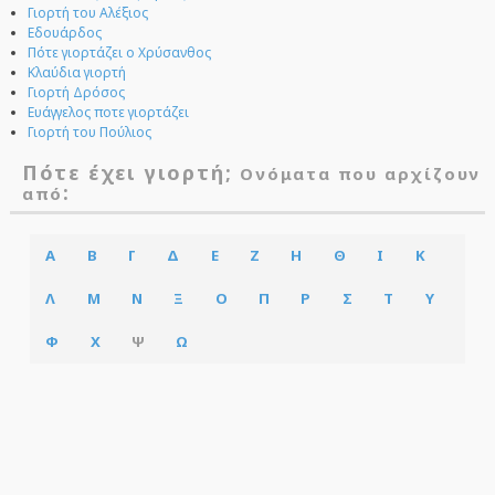
Γιορτή του Αλέξιος
Εδουάρδος
Πότε γιορτάζει ο Χρύσανθος
Κλαύδια γιορτή
Γιορτή Δρόσος
Ευάγγελος ποτε γιορτάζει
Γιορτή του Πούλιος
Πότε έχει γιορτή;
Ονόματα που αρχίζουν
:
από
Α
Β
Γ
Δ
Ε
Ζ
Η
Θ
Ι
Κ
Λ
Μ
Ν
Ξ
Ο
Π
Ρ
Σ
Τ
Υ
Φ
Χ
Ψ
Ω