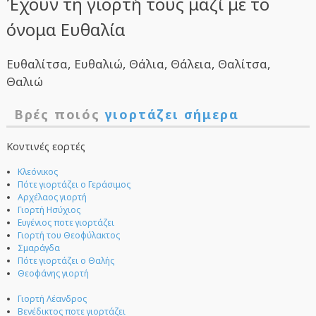
Έχουν τη γιορτή τους μαζί με το
όνομα Ευθαλία
Ευθαλίτσα, Ευθαλιώ, Θάλια, Θάλεια, Θαλίτσα,
Θαλιώ
Βρές ποιός
γιορτάζει σήμερα
Κοντινές εορτές
Κλεόνικος
Πότε γιορτάζει ο Γεράσιμος
Αρχέλαος γιορτή
Γιορτή Ησύχιος
Ευγένιος ποτε γιορτάζει
Γιορτή του Θεοφύλακτος
Σμαράγδα
Πότε γιορτάζει ο Θαλής
Θεοφάνης γιορτή
Γιορτή Λέανδρος
Βενέδικτος ποτε γιορτάζει