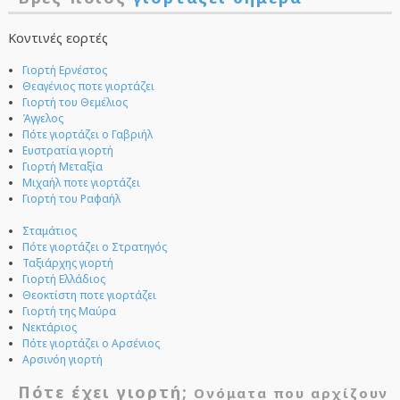
Κοντινές εορτές
Γιορτή Ερνέστος
Θεαγένιος ποτε γιορτάζει
Γιορτή του Θεμέλιος
Άγγελος
Πότε γιορτάζει ο Γαβριήλ
Ευστρατία γιορτή
Γιορτή Μεταξία
Μιχαήλ ποτε γιορτάζει
Γιορτή του Ραφαήλ
Σταμάτιος
Πότε γιορτάζει ο Στρατηγός
Ταξιάρχης γιορτή
Γιορτή Ελλάδιος
Θεοκτίστη ποτε γιορτάζει
Γιορτή της Μαύρα
Νεκτάριος
Πότε γιορτάζει ο Αρσένιος
Αρσινόη γιορτή
Πότε έχει γιορτή;
Ονόματα που αρχίζουν