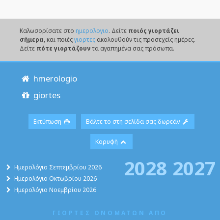
Καλωσορίσατε στο
ημερολογιο
. Δείτε
ποιός γιορτάζει
σήμερα
, και ποιές
γιορτες
ακολουθούν τις προσεχείς ημέρες.
Δείτε
πότε γιορτάζουν
τα αγαπημένα σας πρόσωπα.
hmerologio
giortes
Εκτύπωση
Βάλτε το στη σελίδα σας δωρεάν
Κορυφή
2028
2027
Ημερολόγιο Σεπτεμβρίου 2026
Ημερολόγιο Οκτωβρίου 2026
Ημερολόγιο Νοεμβρίου 2026
ΓΙΟΡΤΕΣ ΟΝΟΜΑΤΩΝ ΑΠΟ