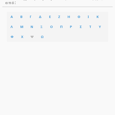
:
από
Α
Β
Γ
Δ
Ε
Ζ
Η
Θ
Ι
Κ
Λ
Μ
Ν
Ξ
Ο
Π
Ρ
Σ
Τ
Υ
Φ
Χ
Ψ
Ω