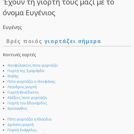
Έχουν τη γιορτή τους μαζί με το
όνομα Ευγένιος
Ευγένης
Βρές ποιός
γιορτάζει σήμερα
Κοντινές εορτές
Θεοφύλακτος ποτε γιορτάζει
Γιορτή της Σμαράγδα
Θαλής
Πότε γιορτάζει ο Θεοφάνης
Λέανδρος γιορτή
Γιορτή Βενέδικτος
Αλέξιος ποτε γιορτάζει
Γιορτή του Εδουάρδος
Χρύσανθος
Πότε γιορτάζει η Κλαύδια
Δρόσος γιορτή
Γιορτή Ευάγγελος