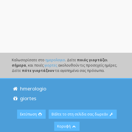
Καλωσορίσατε στο
ημερολογιο
. Δείτε
ποιός γιορτάζει
σήμερα
, και ποιές
γιορτες
ακολουθούν τις προσεχείς ημέρες.
Δείτε
πότε γιορτάζουν
τα αγαπημένα σας πρόσωπα.
hmerologio
giortes
Εκτύπωση
Βάλτε το στη σελίδα σας δωρεάν
Κορυφή