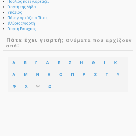
Πούλιος ποτε γιορτάζει
Γιορτή της Λήδα
Υπάτιος
Πότε γιορτάζει ο Τίτος
Ιλλύριος γιορτή
Γιορτή Ευτύχιος
Πότε έχει γιορτή;
Ονόματα που αρχίζουν
:
από
Α
Β
Γ
Δ
Ε
Ζ
Η
Θ
Ι
Κ
Λ
Μ
Ν
Ξ
Ο
Π
Ρ
Σ
Τ
Υ
Φ
Χ
Ψ
Ω