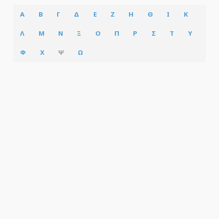
Α
Β
Γ
Δ
Ε
Ζ
Η
Θ
Ι
Κ
Λ
Μ
Ν
Ξ
Ο
Π
Ρ
Σ
Τ
Υ
Φ
Χ
Ψ
Ω