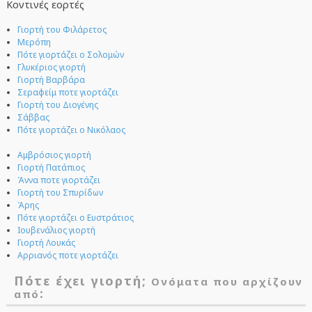
Κοντινές εορτές
Γιορτή του Φιλάρετος
Μερόπη
Πότε γιορτάζει ο Σολομών
Γλυκέριος γιορτή
Γιορτή Βαρβάρα
Σεραφείμ ποτε γιορτάζει
Γιορτή του Διογένης
Σάββας
Πότε γιορτάζει ο Νικόλαος
Αμβρόσιος γιορτή
Γιορτή Πατάπιος
Άννα ποτε γιορτάζει
Γιορτή του Σπυρίδων
Άρης
Πότε γιορτάζει ο Ευστράτιος
Ιουβενάλιος γιορτή
Γιορτή Λουκάς
Αρριανός ποτε γιορτάζει
Πότε έχει γιορτή;
Ονόματα που αρχίζουν
:
από