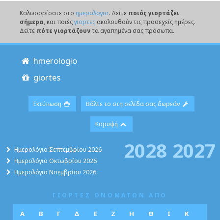
Καλωσορίσατε στο
ημερολογιο
. Δείτε
ποιός γιορτάζει
σήμερα
, και ποιές
γιορτες
ακολουθούν τις προσεχείς ημέρες.
Δείτε
πότε γιορτάζουν
τα αγαπημένα σας πρόσωπα.
hmerologio
giortes
Εκτύπωση
Βάλτε το στη σελίδα σας δωρεάν
Κορυφή
2028
2027
Ημερολόγιο Σεπτεμβρίου 2026
Ημερολόγιο Οκτωβρίου 2026
Ημερολόγιο Νοεμβρίου 2026
ΓΙΟΡΤΕΣ ΟΝΟΜΑΤΩΝ ΑΠΟ
Α
Β
Γ
Δ
Ε
Ζ
Η
Θ
Ι
Κ