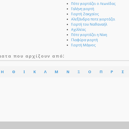
Πότε γιορτάζει ο Λεωνίδας
Γαλήνη γιορτή
Γιορτή Ζακχαίος
Αλεξάνδρα ποτε γιορτάζει
Γιορτή του Ναθαναήλ
Αχιλλέας
Πότε γιορτάζει η Νίκη
Γλαφύρα γιορτή
Γιορτή Μάγνος
:
ματα που αρχίζουν από
Η
Θ
Ι
Κ
Λ
Μ
Ν
Ξ
Ο
Π
Ρ
Σ