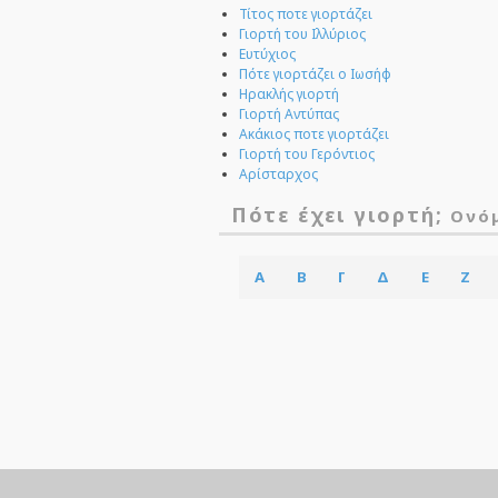
Τίτος ποτε γιορτάζει
Γιορτή του Ιλλύριος
Ευτύχιος
Πότε γιορτάζει ο Ιωσήφ
Ηρακλής γιορτή
Γιορτή Αντύπας
Ακάκιος ποτε γιορτάζει
Γιορτή του Γερόντιος
Αρίσταρχος
Πότε έχει γιορτή;
Ονό
Α
Β
Γ
Δ
Ε
Ζ