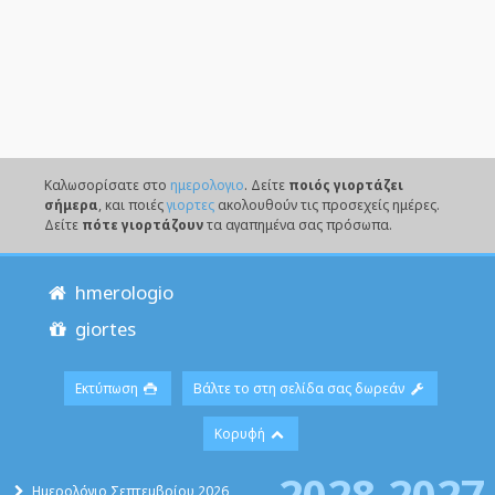
Καλωσορίσατε στο
ημερολογιο
. Δείτε
ποιός γιορτάζει
σήμερα
, και ποιές
γιορτες
ακολουθούν τις προσεχείς ημέρες.
Δείτε
πότε γιορτάζουν
τα αγαπημένα σας πρόσωπα.
hmerologio
giortes
Εκτύπωση
Βάλτε το στη σελίδα σας δωρεάν
Κορυφή
2028
2027
Ημερολόγιο Σεπτεμβρίου 2026