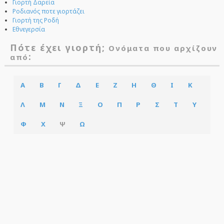
Γιορτή Δαρεία
Ροδιανός ποτε γιορτάζει
Γιορτή της Ροδή
Εθνεγερσία
Πότε έχει γιορτή;
Ονόματα που αρχίζουν
:
από
Α
Β
Γ
Δ
Ε
Ζ
Η
Θ
Ι
Κ
Λ
Μ
Ν
Ξ
Ο
Π
Ρ
Σ
Τ
Υ
Φ
Χ
Ψ
Ω