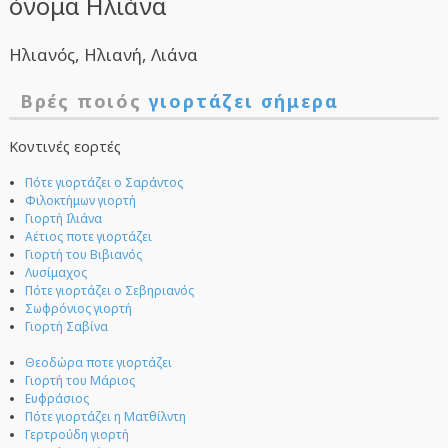
όνομα Ηλιάνα
Ηλιανός, Ηλιανή, Λιάνα
Βρές ποιός
γιορτάζει σήμερα
Κοντινές εορτές
Πότε γιορτάζει ο Σαράντος
Φιλοκτήμων γιορτή
Γιορτή Ιλιάνα
Αέτιος ποτε γιορτάζει
Γιορτή του Βιβιανός
Λυσίμαχος
Πότε γιορτάζει ο Σεβηριανός
Σωφρόνιος γιορτή
Γιορτή Σαβίνα
Θεοδώρα ποτε γιορτάζει
Γιορτή του Μάριος
Ευφράσιος
Πότε γιορτάζει η Ματθίλντη
Γερτρούδη γιορτή