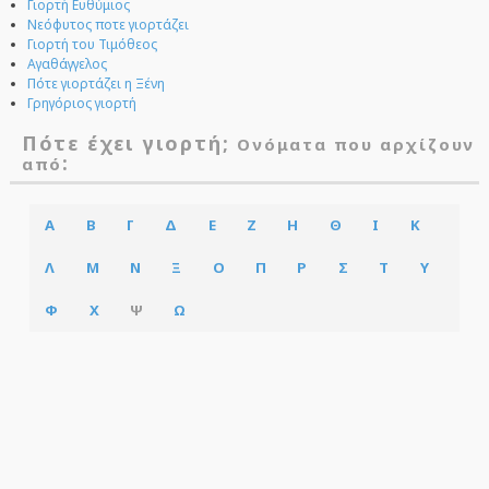
Γιορτή Ευθύμιος
Νεόφυτος ποτε γιορτάζει
Γιορτή του Τιμόθεος
Αγαθάγγελος
Πότε γιορτάζει η Ξένη
Γρηγόριος γιορτή
Πότε έχει γιορτή;
Ονόματα που αρχίζουν
:
από
Α
Β
Γ
Δ
Ε
Ζ
Η
Θ
Ι
Κ
Λ
Μ
Ν
Ξ
Ο
Π
Ρ
Σ
Τ
Υ
Φ
Χ
Ψ
Ω