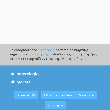
Καλωσορίσατε στο
ημερολογιο
. Δείτε
ποιός γιορτάζει
σήμερα
, και ποιές
γιορτες
ακολουθούν τις προσεχείς ημέρες.
Δείτε
πότε γιορτάζουν
τα αγαπημένα σας πρόσωπα.
hmerologio
giortes
Εκτύπωση
Βάλτε το στη σελίδα σας δωρεάν
Κορυφή