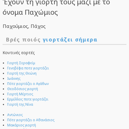
Έχουν τη γιορτή τους μαζί με το
όνομα Παχώμιος
Παχούμιος, Πάχος
Βρές ποιός
γιορτάζει σήμερα
Κοντινές εορτές
Γιορτή Σεραφείμ
Γενοβέφα ποτε γιορτάζει
Γιορτή της Θεώνη
Ιωάννης
Πότε γιορτάζει ο Αγάθων
Θεοδόσιος γιορτή
Γιορτή Μέρτιος
Ερμύλλος ποτε γιορτάζει
Γιορτή της Νίνα
Αντώνιος
Πότε γιορτάζει ο Αθανάσιος
Μακάριος γιορτή