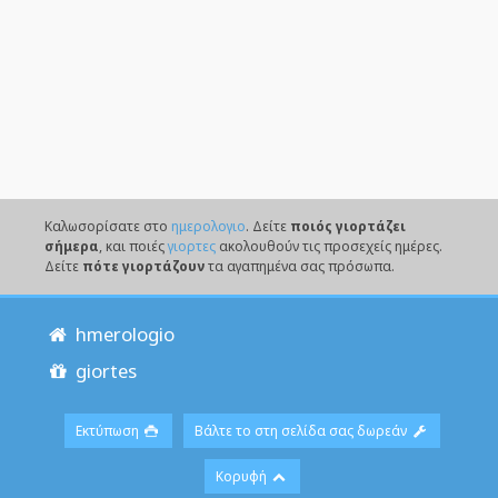
Καλωσορίσατε στο
ημερολογιο
. Δείτε
ποιός γιορτάζει
σήμερα
, και ποιές
γιορτες
ακολουθούν τις προσεχείς ημέρες.
Δείτε
πότε γιορτάζουν
τα αγαπημένα σας πρόσωπα.
hmerologio
giortes
Εκτύπωση
Βάλτε το στη σελίδα σας δωρεάν
Κορυφή