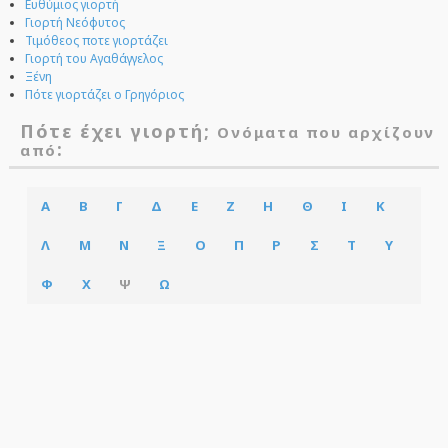
Ευθύμιος γιορτή
Γιορτή Νεόφυτος
Τιμόθεος ποτε γιορτάζει
Γιορτή του Αγαθάγγελος
Ξένη
Πότε γιορτάζει ο Γρηγόριος
Πότε έχει γιορτή;
Ονόματα που αρχίζουν
:
από
Α
Β
Γ
Δ
Ε
Ζ
Η
Θ
Ι
Κ
Λ
Μ
Ν
Ξ
Ο
Π
Ρ
Σ
Τ
Υ
Φ
Χ
Ψ
Ω