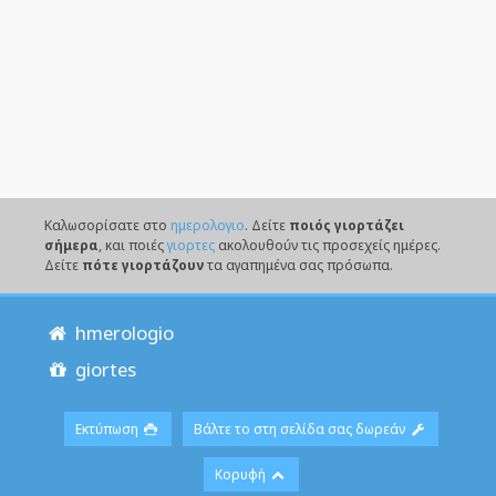
Καλωσορίσατε στο
ημερολογιο
. Δείτε
ποιός γιορτάζει
σήμερα
, και ποιές
γιορτες
ακολουθούν τις προσεχείς ημέρες.
Δείτε
πότε γιορτάζουν
τα αγαπημένα σας πρόσωπα.
hmerologio
giortes
Εκτύπωση
Βάλτε το στη σελίδα σας δωρεάν
Κορυφή