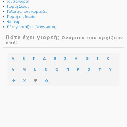
Ιουνία γιορτή
Γιορτή Σόλων
Γαλάτεια ποτε γιορτάζει
Γιορτή της Ιουλία
Φαεινή
Πότε γιορτάζει ο Θεόγνωστος
Πότε έχει γιορτή;
Ονόματα που αρχίζουν
:
από
Α
Β
Γ
Δ
Ε
Ζ
Η
Θ
Ι
Κ
Λ
Μ
Ν
Ξ
Ο
Π
Ρ
Σ
Τ
Υ
Φ
Χ
Ψ
Ω