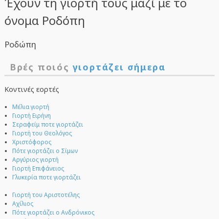
Έχουν τη γιορτή τους μαζί με το
όνομα Ροδόπη
Ροδώπη
Βρές ποιός
γιορτάζει σήμερα
Κοντινές εορτές
Μέλια γιορτή
Γιορτή Ειρήνη
Σεραφείμ ποτε γιορτάζει
Γιορτή του Θεολόγος
Χριστόφορος
Πότε γιορτάζει ο Σίμων
Αργύριος γιορτή
Γιορτή Επιφάνειος
Γλυκερία ποτε γιορτάζει
Γιορτή του Αριστοτέλης
Αχίλιος
Πότε γιορτάζει ο Ανδρόνικος