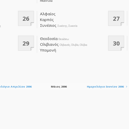
Νάντια
Αλφαίος
26
27
Καρπός
Συνέσιος
η
Συνέσης, Συνεσία
Θεοδοσία
Θεοδόσω
29
30
Ολιβιανός
Ολβιανός, Ολιβία, Ολίβια
Υπομονή
ολόγιο Απριλίου 2006
Μάιος 2006
Ημερολόγιο Ιουνίου 2006