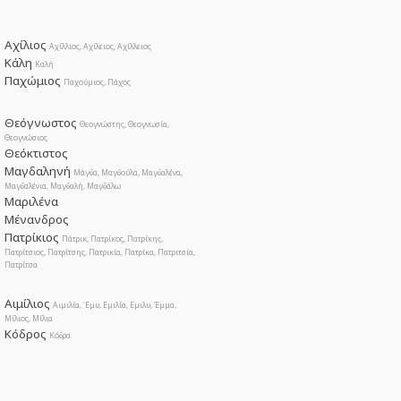
Αχίλιος
Αχίλλιος, Αχίλειος, Αχίλλειος
Κάλη
Καλή
Παχώμιος
Παχούμιος, Πάχος
Θεόγνωστος
Θεογνώστης, Θεογνωσία,
Θεογνώσιος
Θεόκτιστος
Μαγδαληνή
Μάγδα, Μαγδούλα, Μαγδαλένα,
Μαγδαλένια, Μαγδαλή, Μαγδάλω
Μαριλένα
Μένανδρος
Πατρίκιος
Πάτρικ, Πατρίκος, Πατρίκης,
Πατρίτσιος, Πατρίτσης, Πατρικία, Πατρίκα, Πατριτσία,
Πατρίτσα
Αιμίλιος
Αιμιλία, 'Eμυ, Εμιλία, Εμιλυ, Έμμα,
Μίλιος, Μίλια
Κόδρος
Κόδρα