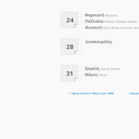
Μαρκιανή
Μαρκιάνα
24
Παλλαδία
Παλαδία, Παλλάδα, Παλάδα
Φωτεινή
Φώτω, Φώφη, Φωτούλα, Φαί
Διοσκουρίδης
28
Ερμείας
Ερμεία, Ερμειάς
31
Μάγος
Μάγια
Ημερολόγιο Μαρτίου 2006
Ημερ