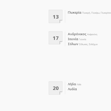
Γλυκερία
Γλυκερή, Γλυκέρω, Γλυκερίτσ
13
Ανδρόνικος
Ανδρονίκη
17
Ιουνία
Γιουνία
Σόλων
Σόλωνας, Σολόχων
Λήδα
Λύδα
20
Λυδία