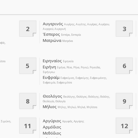
Αυγερινός
Αυγέρης, Αυγίτης, Αυγέρας, Αυγέρου,
2
3
Αυγερού, Αυγερινή
Έσπερος
Εσπέρα, Εσπερία
Ματρώνα
Ματρόνα
οφός,
Ειρηναίος
λίτσα
Ειρηναία
5
6
Ειρήνη
Ειρήνα, Ρένα, Ρήνα, Ρηνιώ, Ρηνούλα,
Ειρήνγκω
Ευφραίμ
Ευφραίμιος, Ευφραίμης, Ευφραιμάκης,
Ευφραιμία, Ευφραιμίτσα
Θεολόγος
Θεολόγης, Θολόγος, Θολόγης, Θολόης,
8
9
Θεολογία, Θολογία
Μήλιος
Μήλης, Μηλιώ, Μηλιά, Μηλίτσα
Αργύριος
, Σιμώνη,
Αργυρός, Αργύρης
11
12
Αρμόδιος
Μεθόδιος