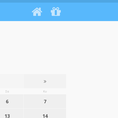
Σα
Κυ
6
7
13
14