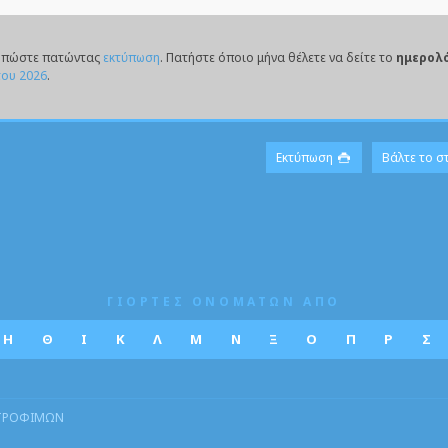
τυπώστε πατώντας
εκτύπωση
. Πατήστε όποιο μήνα θέλετε να δείτε το
ημερολ
του 2026
.
Εκτύπωση
Βάλτε το σ
ΓΙΟΡΤΕΣ ΟΝΟΜΑΤΩΝ ΑΠΟ
Η
Θ
Ι
Κ
Λ
Μ
Ν
Ξ
Ο
Π
Ρ
Σ
 ΤΡΟΦΙΜΩΝ