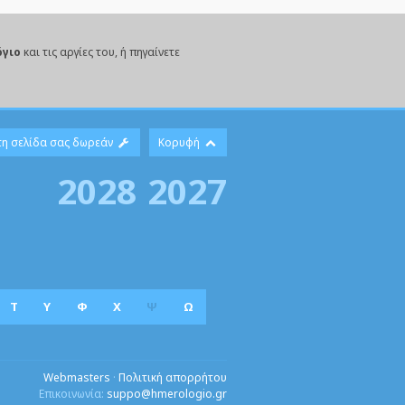
όγιο
και τις αργίες του, ή πηγαίνετε
τη σελίδα σας δωρεάν
Κορυφή
2028
2027
Τ
Υ
Φ
Χ
Ψ
Ω
Webmasters
·
Πολιτική απορρήτου
Επικοινωνία:
suppo@hmerologio.gr