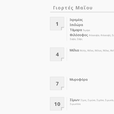
Γιορτές Μαΐου
Ιερεμίας
1
Ισιδώρα
Τάμαρα
Ταμάρα
Φιλόσοφος
Φιλοσοφία, Φιλοσοφή, Σ
Σοφία, Σόφη
Μέλια
Μελής, Μέλος, Μέλιος, Μέλας, Με
4
Μυροφόρα
7
Σίμων
Σίμος, Σιμώνα, Σιμόνα, Σιμωνία
10
Σιμωνίτσα