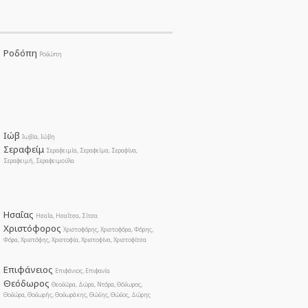
Ροδόπη
Ροδώπη
Ιώβ
Ιωβία, Ιώβη
Σεραφείμ
Σεραφειμία, Σεραφείμα, Σεραφίνα,
Σεραφειμή, Σεραφειμούλα
Ησαΐας
Ησαΐα, Ησαΐτσα, Σίτσα
Χριστόφορος
Χριστοφόρης, Χριστοφόρα, Φόρης,
Φόρα, Χριστόφης, Χριστοφία, Χριστοφίνα, Χριστοφίτσα
Επιφάνειος
Επιφάνιος, Επιφανία
Θεόδωρος
Θεοδώρα, Δώρα, Ντόρα, Θόδωρος,
Θοδώρα, Θοδωρής, Θοδωράκης, Θώδης, Θώδος, Δώρης