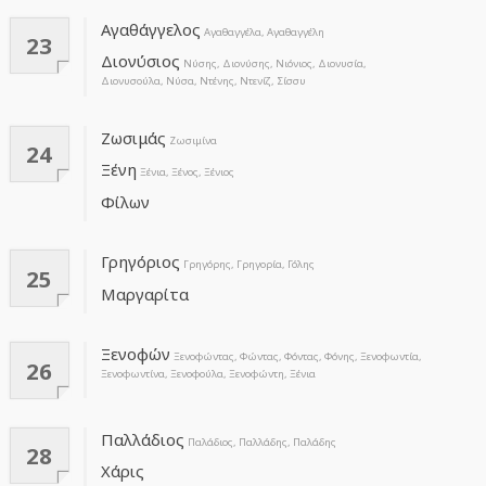
Αγαθάγγελος
Αγαθαγγέλα, Αγαθαγγέλη
23
Διονύσιος
Νύσης, Διονύσης, Νιόνιος, Διονυσία,
Διονυσούλα, Νύσα, Ντένης, Ντενίζ, Σίσσυ
Ζωσιμάς
Ζωσιμίνα
24
Ξένη
Ξένια, Ξένος, Ξένιος
Φίλων
Γρηγόριος
Γρηγόρης, Γρηγορία, Γόλης
25
Μαργαρίτα
Ξενοφών
Ξενοφώντας, Φώντας, Φόντας, Φόνης, Ξενοφωντία,
26
Ξενοφωντίνα, Ξενοφούλα, Ξενοφώντη, Ξένια
Παλλάδιος
Παλάδιος, Παλλάδης, Παλάδης
28
Χάρις