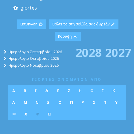
giortes
Εκτύπωση
Βάλτε το στη σελίδα σας δωρεάν
Κορυφή
2028
2027
Ημερολόγιο Σεπτεμβρίου 2026
Ημερολόγιο Οκτωβρίου 2026
Ημερολόγιο Νοεμβρίου 2026
ΓΙΟΡΤΕΣ ΟΝΟΜΑΤΩΝ ΑΠΟ
Α
Β
Γ
Δ
Ε
Ζ
Η
Θ
Ι
Κ
Λ
Μ
Ν
Ξ
Ο
Π
Ρ
Σ
Τ
Υ
Φ
Χ
Ψ
Ω