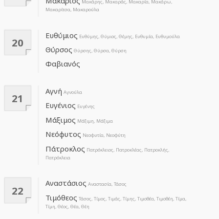
Μακάριος
Μακάρης, Μακαράς, Μακαρία, Μακάρω,
Μακαρίτσα, Μακαρούλα
Ευθύμιος
Ευθύμης, Θύμιος, Θέμης, Ευθυμία, Ευθυμούλα
20
Θύρσος
Θύρσης, Θύρσα, Θύρση
Φαβιανός
Αγνή
Αγνούλα
21
Ευγένιος
Ευγένης
Μάξιμος
Μάξιμη, Μάξιμα
Νεόφυτος
Νεοφυτία, Νεοφύτη
Πάτροκλος
Πατρόκλειος, Πατροκλέας, Πατροκλής,
Πατρόκλεια
Αναστάσιος
Αναστασία, Τάσος
22
Τιμόθεος
Τάσος, Τίμος, Τιμάς, Τίμης, Τιμοθέα, Τιμοθέη, Τίμα,
Τίμη, Θέος, Θέα, Θέη