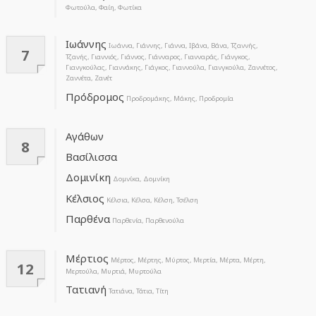
Φωτούλα, Φαίη, Φωτίκα
Ιωάννης
Ιωάννα, Γιάννης, Γιάννα, Ιβάνα, Βάνα, Τζαννής,
7
Τζανής, Γιαννιός, Γιάννος, Γιάνναρος, Γιανναράς, Γιάνγκος,
Γιανγκούλας, Γιαννάκης, Γιάγκος, Γιαννούλα, Γιανγκούλα, Ζαννέτος,
Ζαννέτα, Ζανέτ
Πρόδρομος
Προδρομάκης, Μάκης, Προδρομία
Αγάθων
8
Βασίλισσα
Δομινίκη
Δομνίκα, Δομνίκη
Κέλσιος
Κέλσια, Κέλσα, Κέλση, Τσέλση
Παρθένα
Παρθενία, Παρθενούλα
Μέρτιος
Μέρτος, Μέρτης, Μύρτος, Μερτία, Μέρτα, Μέρτη,
12
Μερτούλα, Μυρτιά, Μυρτούλα
Τατιανή
Τατιάνα, Τάτια, Τίτη