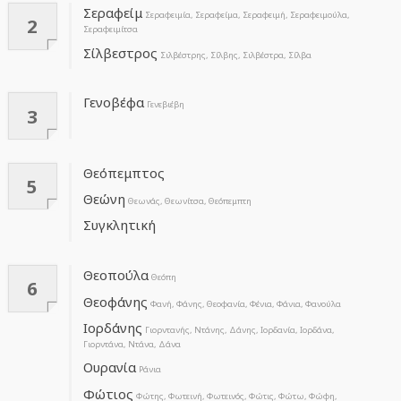
Σεραφείμ
Σεραφειμία, Σεραφείμα, Σεραφειμή, Σεραφειμούλα,
2
Σεραφειμίτσα
Σίλβεστρος
Σιλβέστρης, Σίλβης, Σιλβέστρα, Σίλβα
Γενοβέφα
Γενεβιέβη
3
Θεόπεμπτος
5
Θεώνη
Θεωνάς, Θεωνίτσα, Θεόπεμπτη
Συγκλητική
Θεοπούλα
Θεόπη
6
Θεοφάνης
Φανή, Φάνης, Θεοφανία, Φένια, Φάνια, Φανούλα
Ιορδάνης
Γιορντανής, Ντάνης, Δάνης, Ιορδανία, Ιορδάνα,
Γιορντάνα, Ντάνα, Δάνα
Ουρανία
Ράνια
Φώτιος
Φώτης, Φωτεινή, Φωτεινός, Φώτις, Φώτω, Φώφη,