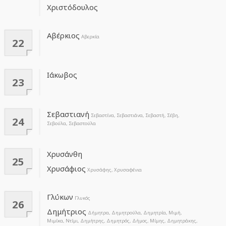
Χριστόδουλος
Αβέρκιος
Αβερκία
22
Ιάκωβος
23
Σεβαστιανή
Σεβαστίνα, Σεβαστιάνα, Σεβαστή, Σέβη,
24
Σεβούλα, Σεβαστούλα
Χρυσάνθη
25
Χρυσάφιος
Χρυσάφης, Χρυσαφένια
Γλύκων
Γλυκός
26
Δημήτριος
Δήμητρα, Δημητρούλα, Δημητρία, Μιμή,
Μιμίκα, Ντίμι, Δημήτρης, Δημητρός, Δήμος, Μίμης, Δημητράκης,