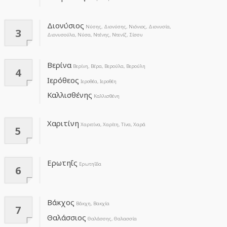
Διονύσιος
Νύσης, Διονύσης, Νιόνιος, Διονυσία,
3
Διονυσούλα, Νύσα, Ντένης, Ντενίζ, Σίσσυ
Βερίνα
Βερίνη, Βέρα, Βερούλα, Βερούλη
4
Ιερόθεος
Ιεροθέα, Ιεροθέη
Καλλισθένης
Καλλισθένη
Χαριτίνη
Χαριτίνα, Χαρίτη, Τίνα, Χαρά
5
Ερωτηΐς
Ερωτηΐδα
6
Βάκχος
Βάκχη, Βακχία
7
Θαλάσσιος
Θαλάσσης, Θαλασσία