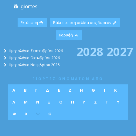
giortes
Εκτύπωση
Βάλτε το στη σελίδα σας δωρεάν
Κορυφή
2028
2027
Ημερολόγιο Σεπτεμβρίου 2026
Ημερολόγιο Οκτωβρίου 2026
Ημερολόγιο Νοεμβρίου 2026
ΓΙΟΡΤΕΣ ΟΝΟΜΑΤΩΝ ΑΠΟ
Α
Β
Γ
Δ
Ε
Ζ
Η
Θ
Ι
Κ
Λ
Μ
Ν
Ξ
Ο
Π
Ρ
Σ
Τ
Υ
Φ
Χ
Ψ
Ω