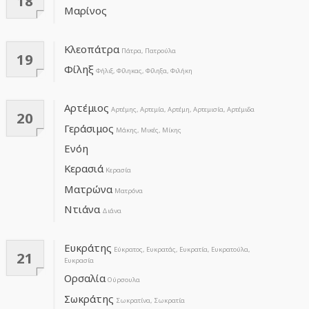
18
Μαρίνος
Κλεοπάτρα
Πάτρα, Πατρούλα
19
Φίληξ
Φήλιξ, Φίληκας, Φίληξα, Φιλήκη
Αρτέμιος
Αρτέμης, Αρτεμία, Αρτέμη, Αρτεμισία, Αρτέμιδα
20
Γεράσιμος
Μάκης, Μικές, Μίκης
Ενόη
Κερασιά
Κερασία
Ματρώνα
Ματρόνα
Ντιάνα
Διάνα
Ευκράτης
Εύκρατος, Ευκρατάς, Ευκρατία, Ευκρατούλα,
21
Ευκρασία
Ορσαλία
Ούρσουλα
Σωκράτης
Σωκρατίνα, Σωκρατία