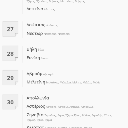
Τζίμης, Τζιμάκος, Μήτσος, Μητσάκος, Μήτρος
Λεπτίνα
Λέπτινος
Λούππος
Λούππης
27
Νέστωρ
Νέστορας, Νεστορία
Βήλη
Βίλια
28
Ευνίκη
Ευνίκα
Αβραάμ
Αβραμία
29
Μελιτίνη
Μελιτίνος, Μελιτίνα, Μελίτη, Μελίτα, Μελίν
Απολλωνία
30
Αστέριος
Αστέρης, Αστέρω, Αστερία, Αστρούλα
Ζηνοβία
Ζηνόβιος, Ζήνα, Τζήνα,Τζίνα, Ζελίνα, Ζηνοβής, Ζήνος,
Τζήνος, Τζίνα, Τζήνα
Κλεόπας
Κλεόπιος, Κλεοπία, Κλεοπάκης, Πάκης