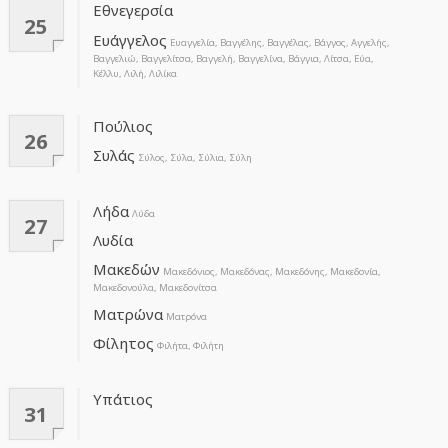
Εθνεγερσία
25
Ευάγγελος
Ευαγγελία, Βαγγέλης, Βαγγέλας, Βάγγος, Αγγελής,
Βαγγελιώ, Βαγγελίτσα, Βαγγελή, Βαγγελίνα, Βάγγια, Λίτσα, Εύα,
Κέλλυ, Λιλή, Λιλίκα
Πούλιος
26
Συλάς
Σύλος, Σύλα, Σύλια, Σύλη
Λήδα
Λύδα
27
Λυδία
Μακεδών
Μακεδόνιος, Μακεδόνας, Μακεδόνης, Μακεδονία,
Μακεδονούλα, Μακεδονίτσα
Ματρώνα
Ματρόνα
Φίλητος
Φιλήτα, Φιλήτη
Υπάτιος
31