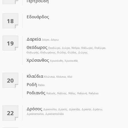
Γερτρούδη
Εδουάρδος
18
Δαρεία
Δάρα, Δάρω
19
Θεόδωρος
Θεοδώρα, Δώρα, Ντόρα, Θόδωρος, Θοδώρα,
Θοδωρής, Θοδωράκης, Θώδης, Θώδος, Δώρης
Χρύσανθος
Χρυσάνθη, Χρυσανθίς
Κλαύδια
Κλώντια, Κλόντια, Κλό
20
Ροδή
Ροδία
Ροδιανός
Ροδινός, Ροδίνης, Ρόδης, Ροδιανή, Ροδιάνα
Δρόσος
Δροσούλα, Δροσίς, Δροσίδα, Δροσία, Δρόσω,
22
Δροσοσταλία, Δροσοσταλίδα