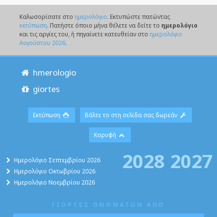
Καλωσορίσατε στο
ημερολόγιο
. Eκτυπώστε πατώντας
εκτύπωση
. Πατήστε όποιο μήνα θέλετε να δείτε το
ημερολόγιο
και τις αργίες του, ή πηγαίνετε κατευθείαν στο
ημερολόγιο
Αυγούστου 2026
.
hmerologio
giortes
Εκτύπωση
Βάλτε το στη σελίδα σας δωρεάν
Κορυφή
2028
2027
Ημερολόγιο Σεπτεμβρίου 2026
Ημερολόγιο Οκτωβρίου 2026
Ημερολόγιο Νοεμβρίου 2026
ΓΙΟΡΤΕΣ ΟΝΟΜΑΤΩΝ ΑΠΟ