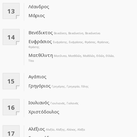
Λέανδρος
13
Μάριος
Βενέδικτος
Βενεδίκτη, Βενεδικτίνη, Βενεδικτίνα
14
Ευφράσιος
Ευφράσης, Ευφράσας, Φράσας, Φράσιος,
Φράσης
Ματθίλντη
Ματίλντα, Ματθίλδη, Μαθίλδη, Θίλδη, Θίλδα,
Τίτα
Αγάπιος
15
Γρηγόριος
Γρηγόρης, Γρηγορία, Γόλης
Ιουλιανός
Γιουλιανός, Γιολανός
16
Χριστόδουλος
Αλέξιος
Αλεξία, Αλέξης, Αλέκος, Αλέξα
17