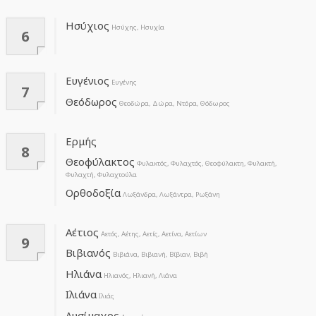
Ησύχιος
Ησύχης, Ησυχία
6
Ευγένιος
Ευγένης
7
Θεόδωρος
Θεοδώρα, Δώρα, Ντόρα, Θόδωρος
Ερμής
8
Θεοφύλακτος
Φυλακτός, Φυλαχτός, Θεοφύλακτη, Φυλακτή,
Φυλαχτή, Φυλαχτούλα
Ορθοδοξία
Λωξάνδρα, Λωξάντρα, Ρωξάνη
Αέτιος
Αετός, Αέτης, Αετίς, Αετίνα, Αετίων
9
Βιβιανός
Βιβιάνα, Βιβιανή, Βίβιαν, Βιβή
Ηλιάνα
Ηλιανός, Ηλιανή, Λιάνα
Ιλιάνα
Ιλιάς
Λυσίμαχος