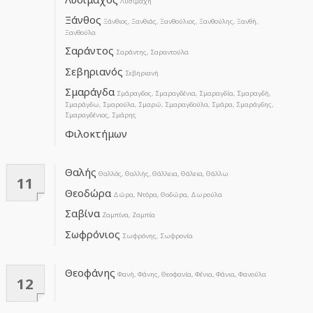
Λυσιμάχη
Ξάνθος
Ξάνθιος, Ξανθιάς, Ξανθούλιος, Ξανθούλης, Ξανθή,
Ξανθούλα
Σαράντος
Σαράντης, Σαραντούλα
Σεβηριανός
Σεβηριανή
Σμαράγδα
Σμάραγδος, Σμαραγδένια, Σμαραγδία, Σμαραγδή,
Σμαράγδω, Σμαρούλα, Σμαρώ, Σμαραγδούλα, Σμάρα, Σμαράγδης,
Σμαραγδένιος, Σμάρης
Φιλοκτήμων
Θαλής
Θαλλός, Θαλλής, Θάλλεια, Θάλεια, Θάλλω
11
Θεοδώρα
Δώρα, Ντόρα, Θοδώρα, Δωρούλα
Σαβίνα
Ζαμπίνα, Ζαμπία
Σωφρόνιος
Σωφρόνης, Σωφρονία
Θεοφάνης
Φανή, Φάνης, Θεοφανία, Φένια, Φάνια, Φανούλα
12