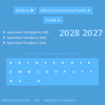
Εκτύπωση
Βάλτε το στη σελίδα σας δωρεάν
Κορυφή
2028
2027
Ημερολόγιο Σεπτεμβρίου 2026
Ημερολόγιο Οκτωβρίου 2026
Ημερολόγιο Νοεμβρίου 2026
ΓΙΟΡΤΕΣ ΟΝΟΜΑΤΩΝ ΑΠΟ
Α
Β
Γ
Δ
Ε
Ζ
Η
Θ
Ι
Κ
Λ
Μ
Ν
Ξ
Ο
Π
Ρ
Σ
Τ
Υ
Φ
Χ
Ψ
Ω
ΘΕΡΜΙΔΟΜΕΤΡΗΤΗΣ
ΩΡΑ
ΘΕΡΜΙΔΕΣ ΤΡΟΦΙΜΩΝ