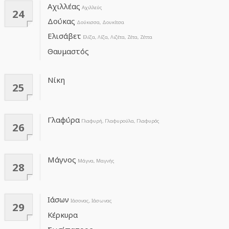
Αχιλλέας
Αχιλλεύς
24
Δούκας
Δούκισσα, Δουκίτσα
Ελισάβετ
Ελίζα, Λίζα, Λιζέτα, Ζέτα, Ζέττα
Θαυμαστός
Νίκη
25
Γλαφύρα
Γλαφυρή, Γλαφυρούλα, Γλαφυρός
26
Μάγνος
Μάγνα, Μαγνής
28
Ιάσων
Ιάσονας, Ιάσωνας
29
Κέρκυρα