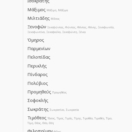
Ισοκράτης
Μάξιμος
Μάξιμη, Μάξιμα
Μιλτιάδης
Μίλτος
Ξενοφών
Ξενοφώντας, Φώντας, Φόντας, Φόνης, Ξενοφωντία,
Ξενοφωντίνα, Ξενοφούλα, Ξενοφώντη, Ξένια
Όμηρος
Παρμενίων
Πελοπίδας
Περικλής
Πίνδαρος
Πολύβιος
Προμηθεύς
Προμηθέας
Σοφοκλής
Σωκράτης
Σωκρατίνα, Σωκρατία
Τιμόθεος
Τάσος, Τίμος, Τιμάς, Τίμης, Τιμοθέα, Τιμοθέη, Τίμα,
Τίμη, Θέος, Θέα, Θέη
Φιλοποίμην
Φίλης