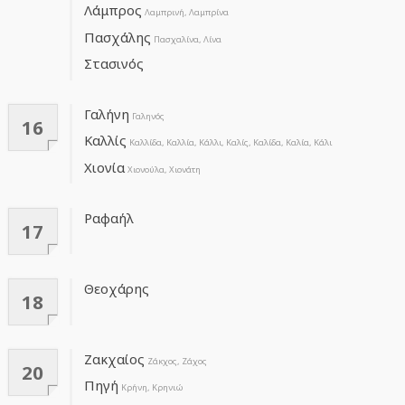
Λάμπρος
Λαμπρινή, Λαμπρίνα
Πασχάλης
Πασχαλίνα, Λίνα
Στασινός
Γαλήνη
Γαληνός
16
Καλλίς
Καλλίδα, Καλλία, Κάλλι, Καλίς, Καλίδα, Καλία, Κάλι
Χιονία
Χιονούλα, Χιονάτη
Ραφαήλ
17
Θεοχάρης
18
Ζακχαίος
Ζάκχος, Ζάχος
20
Πηγή
Κρήνη, Κρηνιώ