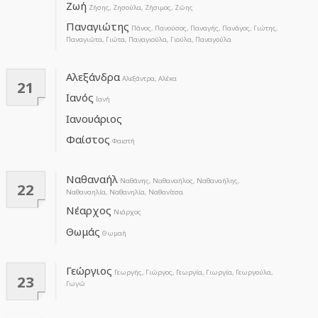
Ζωή
Ζήσης, Ζησούλα, Ζήσιμος, Ζώης
Παναγιώτης
Πάνος, Πανούσος, Παναγής, Πανάγος, Γιώτης,
Παναγιώτα, Γιώτα, Παναγιούλα, Γιούλα, Παναγούλα
Αλεξάνδρα
Αλεξάντρα, Αλέκα
21
Ιανός
Ιανή
Ιανουάριος
Φαίστος
Φαιστή
Ναθαναήλ
Ναθάνης, Ναθαναήλος, Ναθαναήλης,
22
Ναθαναηλία, Ναθανηλία, Ναθανίτσα
Νέαρχος
Νιάρχος
Θωμάς
Θωμαή
Γεώργιος
Γεωργής, Γιώργος, Γεωργία, Γιωργία, Γεωργούλα,
23
Γωγώ