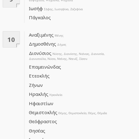
Ευψυχίτσα, Ψυχούλα, Ψυχίτσα
Ιωσήφ
Σήφης, Ιωσηφίνα, Ζοζεφίνα
Πάγκαλος
Αναξιμένης
Μένης
10
Δημοσθένης
Δήμος
Διονύσιος
Νύσης, Διονύσης, Νιόνιος, Διονυσία,
Διονυσούλα, Νύσα, Ντένης, Ντενίζ, Σίσσυ
Επαμεινώνδας
Ετεοκλής
Ζήνων
Ηρακλής
Ηρακλεία
Ηφαιστίων
Θεμιστοκλής
Θέμης, Θεμιστοκλεία, Θέμις, Θέμιδα
Θεόφραστος
Θησέας