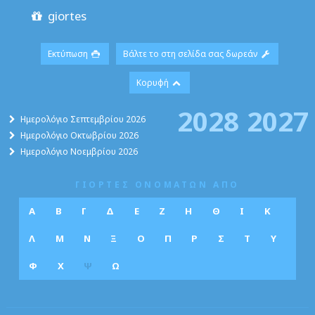
giortes
Εκτύπωση
Βάλτε το στη σελίδα σας δωρεάν
Κορυφή
2028
2027
Ημερολόγιο Σεπτεμβρίου 2026
Ημερολόγιο Οκτωβρίου 2026
Ημερολόγιο Νοεμβρίου 2026
ΓΙΟΡΤΕΣ ΟΝΟΜΑΤΩΝ ΑΠΟ
Α
Β
Γ
Δ
Ε
Ζ
Η
Θ
Ι
Κ
Λ
Μ
Ν
Ξ
Ο
Π
Ρ
Σ
Τ
Υ
Φ
Χ
Ψ
Ω