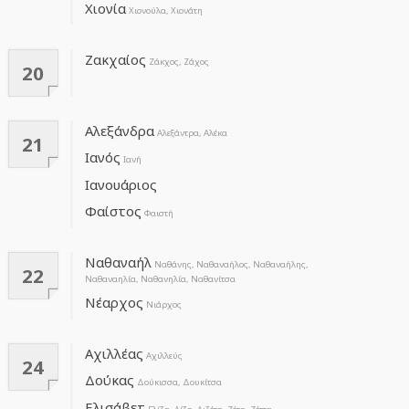
Χιονία
Χιονούλα, Χιονάτη
Ζακχαίος
Ζάκχος, Ζάχος
20
Αλεξάνδρα
Αλεξάντρα, Αλέκα
21
Ιανός
Ιανή
Ιανουάριος
Φαίστος
Φαιστή
Ναθαναήλ
Ναθάνης, Ναθαναήλος, Ναθαναήλης,
22
Ναθαναηλία, Ναθανηλία, Ναθανίτσα
Νέαρχος
Νιάρχος
Αχιλλέας
Αχιλλεύς
24
Δούκας
Δούκισσα, Δουκίτσα
Ελισάβετ