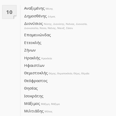
Αναξιμένης
Μένης
10
Δημοσθένης
Δήμος
Διονύσιος
Νύσης, Διονύσης, Νιόνιος, Διονυσία,
Διονυσούλα, Νύσα, Ντένης, Ντενίζ, Σίσσυ
Επαμεινώνδας
Ετεοκλής
Ζήνων
Ηρακλής
Ηρακλεία
Ηφαιστίων
Θεμιστοκλής
Θέμης, Θεμιστοκλεία, Θέμις, Θέμιδα
Θεόφραστος
Θησέας
Ισοκράτης
Μάξιμος
Μάξιμη, Μάξιμα
Μιλτιάδης
Μίλτος