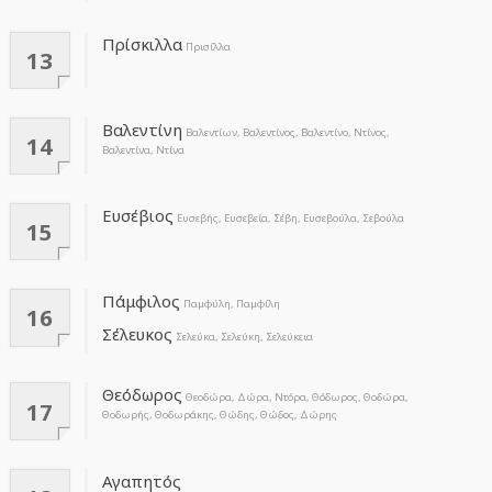
Πρίσκιλλα
Πρισίλλα
13
Βαλεντίνη
Βαλεντίων, Βαλεντίνος, Βαλεντίνο, Ντίνος,
14
Βαλεντίνα, Ντίνα
Ευσέβιος
Ευσεβής, Ευσεβεία, Σέβη, Ευσεβούλα, Σεβούλα
15
Πάμφιλος
Παμφύλη, Παμφίλη
16
Σέλευκος
Σελεύκα, Σελεύκη, Σελεύκεια
Θεόδωρος
Θεοδώρα, Δώρα, Ντόρα, Θόδωρος, Θοδώρα,
17
Θοδωρής, Θοδωράκης, Θώδης, Θώδος, Δώρης
Αγαπητός