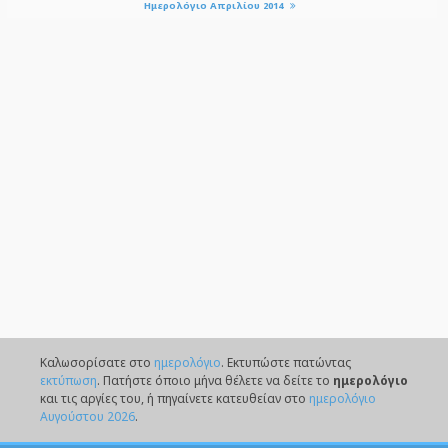
Ημερολόγιο Απριλίου 2014
Καλωσορίσατε στο
ημερολόγιο
. Eκτυπώστε πατώντας
εκτύπωση
. Πατήστε όποιο μήνα θέλετε να δείτε το
ημερολόγιο
και τις αργίες του, ή πηγαίνετε κατευθείαν στο
ημερολόγιο
Αυγούστου 2026
.