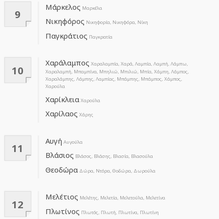
Μάρκελος
Μαρκέλα
9
Νικηφόρος
Νικηφορία, Νικηφόρα, Νίκη
Παγκράτιος
Παγκρατία
Χαράλαμπος
Xαραλαμπία, Χαρά, Λαμπία, Λαμπή, Λάμπω,
10
Χαραλαμπή, Μπαμπίνα, Μπηλιώ, Μπιλιώ, Μπία, Χάμπη, Λάμπος,
Χαραλάμπης, Λάμπης, Λαμπίας, Μπάμπης, Μπάμπος, Χάμπος,
Χαρούλα
Χαρίκλεια
Χαρούλα
Χαρίλαος
Χάρης
Αυγή
Αυγούλα
11
Βλάσιος
Βλάσος, Βλάσης, Βλασία, Βλασούλα
Θεοδώρα
Δώρα, Ντόρα, Θοδώρα, Δωρούλα
Μελέτιος
Μελέτης, Μελετία, Μελετούλα, Μελετίνα
12
Πλωτίνος
Πλωτός, Πλωτή, Πλωτίνα, Πλωτίνη