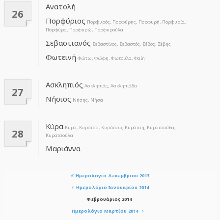
Ανατολή
26
Πορφύριος
Πορφυρός, Πορφύρης, Πορφυρή, Πορφυρία,
Πορφύρα, Πορφυρώ, Πορφυρούλα
Σεβαστιανός
Σεβαστίνος, Σεβαστός, Σέβος, Σέβης
Φωτεινή
Φώτω, Φώφη, Φωτούλα, Φαίη
Ασκληπιός
Ασκληπιάς, Ασκληπιάδα
27
Νήσιος
Νήσης, Νήσα
Κύρα
Κυρά, Κυράτσα, Κυράτσω, Κυράτση, Κυρατσούδα,
28
Κυρατσούλα
Μαριάννα
Ημερολόγιο Δεκεμβρίου 2013
Ημερολόγιο Ιανουαρίου 2014
Φεβρουάριος 2014
Ημερολόγιο Μαρτίου 2014