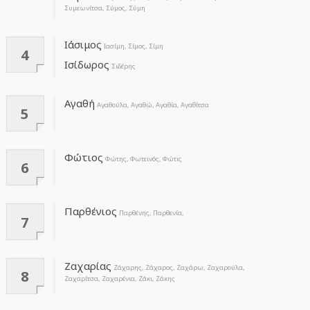
Συμεωνίτσα, Σύμος, Σύμη
Ιάσιμος
Ιασίμη, Σίμος, Σίμη
4
Ισίδωρος
Σιδέρης
Αγαθή
Αγαθούλα, Αγαθώ, Αγαθία, Αγαθίτσα
5
Φώτιος
Φώτης, Φωτεινός, Φώτις
6
Παρθένιος
Παρθένης, Παρθενία,
7
Ζαχαρίας
Ζάχαρης, Ζάχαρος, Ζαχάρω, Ζαχαρούλα,
8
Ζαχαρίτσα, Ζαχαρένια, Ζάκι, Ζάκης