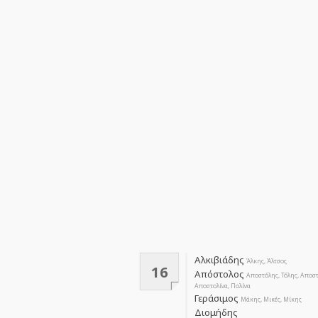
Αλκιβιάδης
Άλκης, Άλτσος
16
Απόστολος
Αποστόλης, Τόλης, Αποστο
Αποστολίνα, Πολίνα
Γεράσιμος
Μάκης, Μικές, Μίκης
Διομήδης