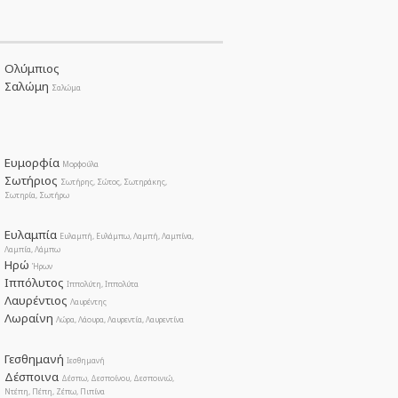
Ολύμπιος
Σαλώμη
Σαλώμα
Ευμορφία
Μορφούλα
Σωτήριος
Σωτήρης, Σώτος, Σωτηράκης,
Σωτηρία, Σωτήρω
Ευλαμπία
Ευλαμπή, Ευλάμπω, Λαμπή, Λαμπίνα,
Λαμπία, Λάμπω
Ηρώ
Ήρων
Ιππόλυτος
Ιππολύτη, Ιππολύτα
Λαυρέντιος
Λαυρέντης
Λωραίνη
Λώρα, Λάουρα, Λαυρεντία, Λαυρεντίνα
Γεσθημανή
Ιεσθημανή
Δέσποινα
Δέσπω, Δεσποίνου, Δεσποινιώ,
Ντέπη, Πέπη, Ζέπω, Πιπίνα