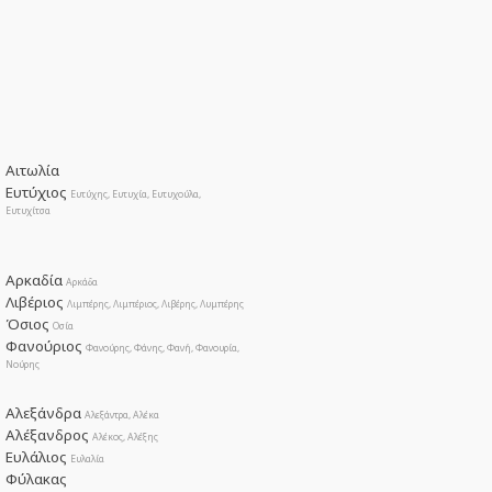
Αιτωλία
Ευτύχιος
Ευτύχης, Ευτυχία, Ευτυχούλα,
Ευτυχίτσα
Αρκαδία
Αρκάδα
Λιβέριος
Λιμπέρης, Λιμπέριος, Λιβέρης, Λυμπέρης
Όσιος
Οσία
Φανούριος
Φανούρης, Φάνης, Φανή, Φανουρία,
Νούρης
Αλεξάνδρα
Αλεξάντρα, Αλέκα
Αλέξανδρος
Αλέκος, Αλέξης
Ευλάλιος
Ευλαλία
Φύλακας