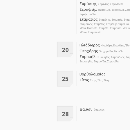
Σαράντης
Σαράντος, Σαραντούλα
Σεραφείμ
Σεραφειμία, Σεραφείμα, Σερ
Σεραφειμούλα
Σταμάτιος
Σταμάτης, Σταματία, Στάμ
Σταμούλης, Σταμέλος, Σταμέλης, ταματίνα,
Μάτα, Ματούλα, Σταμέλα, Σταμούλα, Ματίν
Μάτω, Σταματέλλα
Ηλιόδωρος
Ηλιοδώρα, Ελεοδώρα, Έλν
20
Θεοχάρης
Θεοχαρούλα, Χαρούλα
Σαμουήλ
Σαμουήλος, Σαμουήλης, Σαμ
Σαμουηλία, Σαμουήλα, Σαμουέλα
Βαρθολομαίος
25
Τίτος
Τίτης, Τίτα, Τίτη
Δάμων
Δάμωνας
28