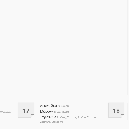
Λευκοθέα
Λευκοθέη
17
18
Μύρων
λία, Λία,
Μύρα, Μίρκα
Στράτων
Στράτος, Στράτης, Στράτα, Στρατία,
Στρατίνα, Στρατούλα