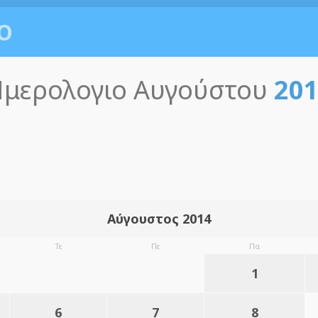
Ο
μερολογιο Αυγούστου
20
Αύγουστος 2014
Τε
Πε
Πα
1
6
7
8