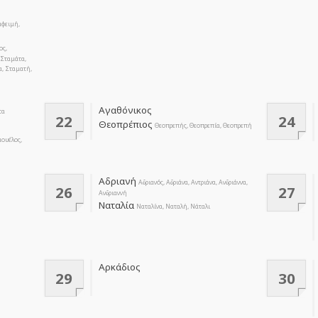
αφειμή,
ος,
 Σταμάτα,
α, Σταματή,
Αγαθόνικος
τα
22
24
Θεοπρέπιος
Θεοπρεπής, Θεοπρεπία, Θεοπρεπή
ουέλος,
Αδριανή
Αδριανός, Αδριάνα, Αντριάνα, Ανδριάννα,
26
27
Ανδριαννή
Ναταλία
Ναταλίνα, Ναταλή, Νάταλι
Αρκάδιος
29
30