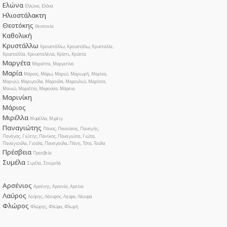
Ελώνα
Ελλώνα, Ελόνα
Ηλιοστάλακτη
Θεοτόκης
Θεοτοκία
Καθολική
Κρυστάλλω
Κρουστάλλω, Κρουστάλω, Κρυσταλία,
Κρυσταλλία, Κρουσταλένια, Κρίστι, Κρύστα
Μαργέτα
Μαριέττα, Μαργετίνα
Μαρία
Μάριος, Μάρω, Μαριώ, Μαριωρή, Μαρίκα,
Μαριγώ, Μαριγούλα, Μαρούλα, Μαρουλιώ, Μαρίτσα,
Μανιώ, Μαριέττα, Μαρούσα, Μάρσια
Μαρινίκη
Μάριος
Μιρέλλα
Μυρέλλα, Μιρέιγ
Παναγιώτης
Πάνος, Πανούσος, Παναγής,
Πανάγος, Γιώτης, Πανίκος, Παναγιώτα, Γιώτα,
Παναγιούλα, Γιούλα, Παναγούλα, Πάνη, Τότα, Τούλα
Πρέσβεια
Πρεσβεία
Συμέλα
Σιμέλα, Σουμελά
Αρσένιος
Αρσένης, Αρσενία, Αρσίνα
Λαύρος
Λαύρης, Λάουρος, Λαύρα, Λάουρα
Φλώρος
Φλώρης, Φλώρα, Φλωρή