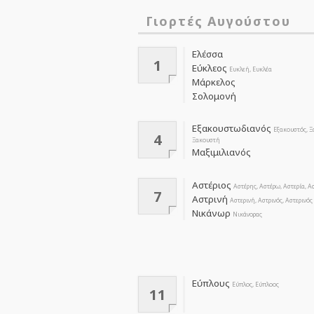
Γιορτές Αυγούστου
Ελέσσα
1
Εύκλεος
Ευκλεή, Ευκλέα
Μάρκελος
Σολομονή
Εξακουστωδιανός
Εξακουστός, Ξ
4
Ξακουστή
Μαξιμιλιανός
Αστέριος
Αστέρης, Αστέρω, Αστερία, Α
7
Αστρινή
Αστερινή, Αστρινός, Αστερινός
Νικάνωρ
Νικάνορας
Εύπλους
Εύπλος, Εύπλοος
11