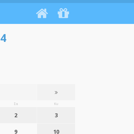
14
Σα
Κυ
2
3
9
10