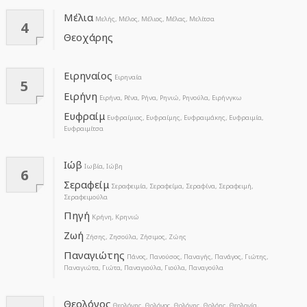
Μέλια
Μελής, Μέλος, Μέλιος, Μέλας, Μελίτσα
4
Θεοχάρης
Ειρηναίος
Ειρηναία
5
Ειρήνη
Ειρήνα, Ρένα, Ρήνα, Ρηνιώ, Ρηνούλα, Ειρήνγκω
Ευφραίμ
Ευφραίμιος, Ευφραίμης, Ευφραιμάκης, Ευφραιμία,
Ευφραιμίτσα
Ιώβ
Ιωβία, Ιώβη
6
Σεραφείμ
Σεραφειμία, Σεραφείμα, Σεραφίνα, Σεραφειμή,
Σεραφειμούλα
Πηγή
Κρήνη, Κρηνιώ
Ζωή
Ζήσης, Ζησούλα, Ζήσιμος, Ζώης
Παναγιώτης
Πάνος, Πανούσος, Παναγής, Πανάγος, Γιώτης,
Παναγιώτα, Γιώτα, Παναγιούλα, Γιούλα, Παναγούλα
Θεολόγος
Θεολόγης, Θολόγος, Θολόγης, Θολόης, Θεολογία,