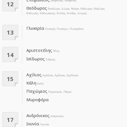
Επιφάνιος, Επιφανία
12
Θεόδωρος
Θεοδώρα, Δώρα, Ντόρα, Θόδωρος, Θοδώρα,
Θοδωρής, Θοδωράκης, Θώδης, Θώδος, Δώρης
Γλυκερία
Γλυκερή, Γλυκέρω, Γλυκερίτσα
13
Αριστοτέλης
Τέλης
14
Ισίδωρος
Σιδέρης
Αχίλιος
Αχίλλιος, Αχίλειος, Αχίλλειος
15
Κάλη
Καλή
Παχώμιος
Παχούμιος, Πάχος
Μυροφόρα
Ανδρόνικος
Ανδρονίκη
17
Ιουνία
Γιουνία