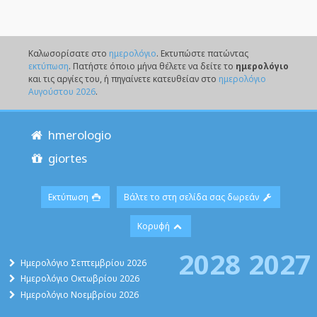
Καλωσορίσατε στο
ημερολόγιο
. Eκτυπώστε πατώντας
εκτύπωση
. Πατήστε όποιο μήνα θέλετε να δείτε το
ημερολόγιο
και τις αργίες του, ή πηγαίνετε κατευθείαν στο
ημερολόγιο
Αυγούστου 2026
.
hmerologio
giortes
Εκτύπωση
Βάλτε το στη σελίδα σας δωρεάν
Κορυφή
2028
2027
Ημερολόγιο Σεπτεμβρίου 2026
Ημερολόγιο Οκτωβρίου 2026
Ημερολόγιο Νοεμβρίου 2026