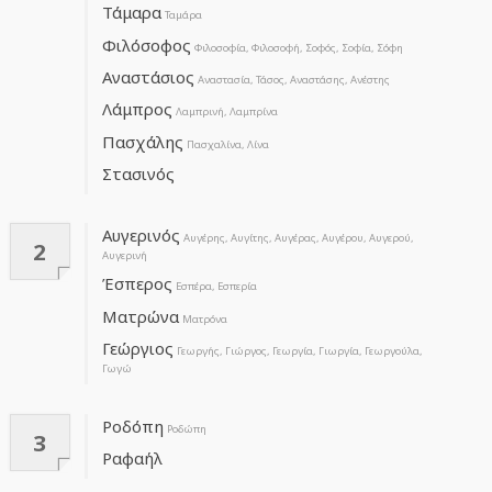
Τάμαρα
Ταμάρα
Φιλόσοφος
Φιλοσοφία, Φιλοσοφή, Σοφός, Σοφία, Σόφη
Αναστάσιος
Αναστασία, Τάσος, Αναστάσης, Ανέστης
Λάμπρος
Λαμπρινή, Λαμπρίνα
Πασχάλης
Πασχαλίνα, Λίνα
Στασινός
Αυγερινός
Αυγέρης, Αυγίτης, Αυγέρας, Αυγέρου, Αυγερού,
2
Αυγερινή
Έσπερος
Εσπέρα, Εσπερία
Ματρώνα
Ματρόνα
Γεώργιος
Γεωργής, Γιώργος, Γεωργία, Γιωργία, Γεωργούλα,
Γωγώ
Ροδόπη
Ροδώπη
3
Ραφαήλ