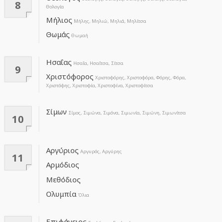
8
Θολογία
Μήλιος
Μήλης, Μηλιώ, Μηλιά, Μηλίτσα
Θωμάς
Θωμαή
Ησαΐας
Ησαΐα, Ησαΐτσα, Σίτσα
9
Χριστόφορος
Χριστοφόρης, Χριστοφόρα, Φόρης, Φόρα,
Χριστόφης, Χριστοφία, Χριστοφίνα, Χριστοφίτσα
Σίμων
Σίμος, Σιμώνα, Σιμόνα, Σιμωνία, Σιμώνη, Σιμωνίτσα
10
Αργύριος
Αργυρός, Αργύρης
11
Αρμόδιος
Μεθόδιος
Ολυμπία
Όλια
Επιφάνειος