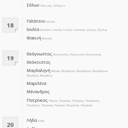
Σόλων
Σόλωνας, Σολόχων
Γαλάτεια
Γαλατία
18
Ιουλία
Iουλίτσα, Γιουλία, Γιούλα, Γιουλίτσα, Ιούλιος, Τζούλια
Φαεινή
Φαεινός
Θεόγνωστος
Θεογνώστης, Θεογνωσία, Θεογνώσιος
19
Θεόκτιστος
Μαγδαληνή
Μάγδα, Μαγδούλα, Μαγδαλένα, Μαγδαλένια,
Μαγδαλή, Μαγδάλω
Μαριλένα
Μένανδρος
Πατρίκιος
Πάτρικ, Πατρίκος, Πατρίκης, Πατρίτσιος,
Πατρίτσης, Πατρικία, Πατρίκα, Πατριτσία, Πατρίτσα
Λήδα
Λύδα
20