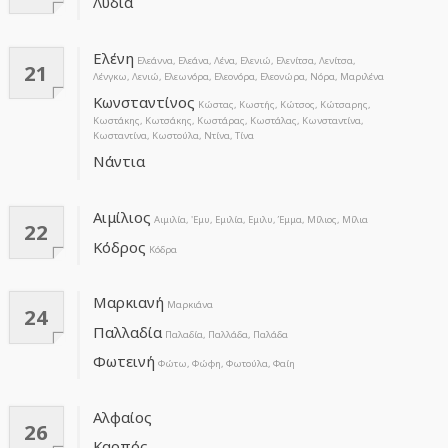
Λυδία
Ελένη
Ελεάννα, Ελεάνα, Λένα, Ελενιώ, Ελενίτσα, Λενίτσα,
21
Λένγκω, Λενιώ, Ελεωνόρα, Ελεονόρα, Ελεονώρα, Νόρα, Μαριλένα
Κωνσταντίνος
Κώστας, Κωστής, Κώτσος, Κώτσαρης,
Κωστάκης, Κωτσάκης, Κωστάρας, Κωστάλας, Κωνσταντίνα,
Κωσταντίνα, Κωστούλα, Ντίνα, Τίνα
Νάντια
Αιμίλιος
Αιμιλία, 'Eμυ, Εμιλία, Εμιλυ, Έμμα, Μίλιος, Μίλια
22
Κόδρος
Κόδρα
Μαρκιανή
Μαρκιάνα
24
Παλλαδία
Παλαδία, Παλλάδα, Παλάδα
Φωτεινή
Φώτω, Φώφη, Φωτούλα, Φαίη
Αλφαίος
26
Καρπός