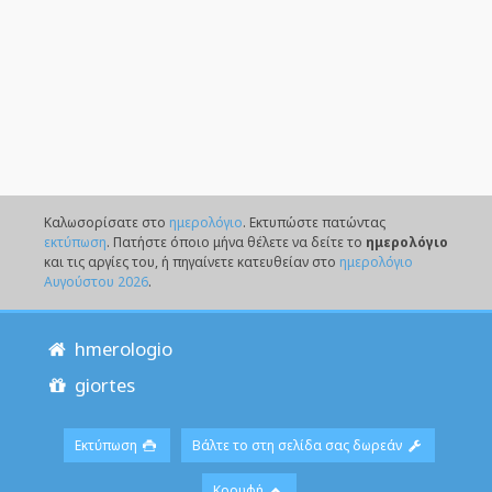
Καλωσορίσατε στο
ημερολόγιο
. Eκτυπώστε πατώντας
εκτύπωση
. Πατήστε όποιο μήνα θέλετε να δείτε το
ημερολόγιο
και τις αργίες του, ή πηγαίνετε κατευθείαν στο
ημερολόγιο
Αυγούστου 2026
.
hmerologio
giortes
Εκτύπωση
Βάλτε το στη σελίδα σας δωρεάν
Κορυφή