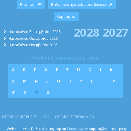
Εκτύπωση
Βάλτε το στη σελίδα σας δωρεάν
Κορυφή
2028
2027
Ημερολόγιο Σεπτεμβρίου 2026
Ημερολόγιο Οκτωβρίου 2026
Ημερολόγιο Νοεμβρίου 2026
ΓΙΟΡΤΕΣ ΟΝΟΜΑΤΩΝ ΑΠΟ
Α
Β
Γ
Δ
Ε
Ζ
Η
Θ
Ι
Κ
Λ
Μ
Ν
Ξ
Ο
Π
Ρ
Σ
Τ
Υ
Φ
Χ
Ψ
Ω
ΘΕΡΜΙΔΟΜΕΤΡΗΤΗΣ
ΩΡΑ
ΘΕΡΜΙΔΕΣ ΤΡΟΦΙΜΩΝ
Webmasters
·
Πολιτική απορρήτου
Επικοινωνία:
suppo@hmerologio.gr