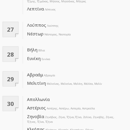
Τζίμης, Τζιμάκος, Μήτσος, Μητσάκος, Μήτρος
Λεπτίνα
Λέπτινος
Λούππος
Λούππης
27
Νέστωρ
Νέστορας, Νεστορία
Βήλη
Βίλια
28
Ευνίκη
Ευνίκα
Αβραάμ
Αβραμία
29
Μελιτίνη
Μελιτίνος, Μελιτίνα, Μελίτη, Μελίτα, Μελίν
Απολλωνία
30
Αστέριος
Αστέρης, Αστέρω, Αστερία, Αστρούλα
Ζηνοβία
Ζηνόβιος, Ζήνα, Τζήνα,Τζίνα, Ζελίνα, Ζηνοβής, Ζήνος,
Τζήνος, Τζίνα, Τζήνα
Κλεόπας
Κλεόπιος, Κλεοπία, Κλεοπάκης, Πάκης