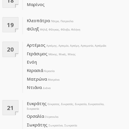
18
Μαρίνος
Κλεοπάτρα
Πάτρα, Πατρούλα
19
Φίληξ
Φήλιξ, Φίληκας, Φίληξα, Φιλήκη
Αρτέμιος
Αρτέμης, Αρτεμία, Αρτέμη, Αρτεμισία, Αρτέμιδα
20
Γεράσιμος
Μάκης, Μικές, Μίκης
Ενόη
Κερασιά
Κερασία
Ματρώνα
Ματρόνα
Ντιάνα
Διάνα
Ευκράτης
Εύκρατος, Ευκρατάς, Ευκρατία, Ευκρατούλα,
21
Ευκρασία
Ορσαλία
Ούρσουλα
Σωκράτης
Σωκρατίνα, Σωκρατία