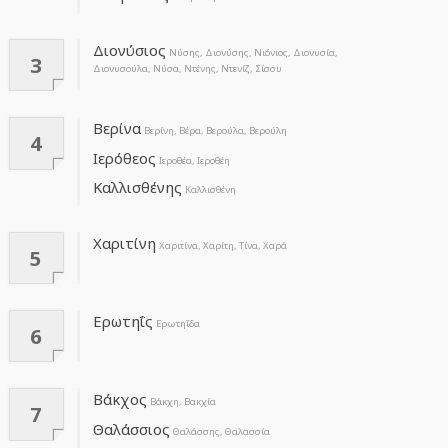
Διονύσιος
Νύσης, Διονύσης, Νιόνιος, Διονυσία,
3
Διονυσούλα, Νύσα, Ντένης, Ντενίζ, Σίσσυ
Βερίνα
Βερίνη, Βέρα, Βερούλα, Βερούλη
4
Ιερόθεος
Ιεροθέα, Ιεροθέη
Καλλισθένης
Καλλισθένη
Χαριτίνη
Χαριτίνα, Χαρίτη, Τίνα, Χαρά
5
Ερωτηΐς
Ερωτηΐδα
6
Βάκχος
Βάκχη, Βακχία
7
Θαλάσσιος
Θαλάσσης, Θαλασσία