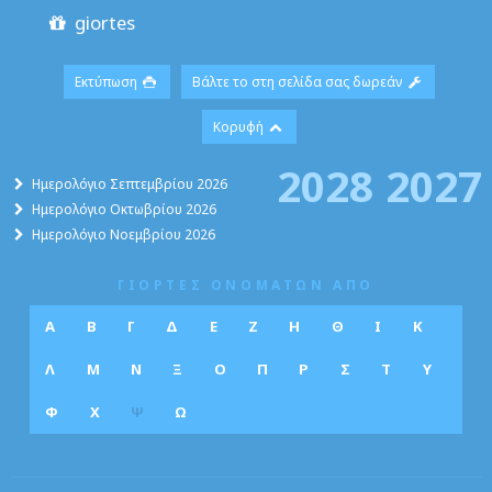
giortes
Εκτύπωση
Βάλτε το στη σελίδα σας δωρεάν
Κορυφή
2028
2027
Ημερολόγιο Σεπτεμβρίου 2026
Ημερολόγιο Οκτωβρίου 2026
Ημερολόγιο Νοεμβρίου 2026
ΓΙΟΡΤΕΣ ΟΝΟΜΑΤΩΝ ΑΠΟ
Α
Β
Γ
Δ
Ε
Ζ
Η
Θ
Ι
Κ
Λ
Μ
Ν
Ξ
Ο
Π
Ρ
Σ
Τ
Υ
Φ
Χ
Ψ
Ω