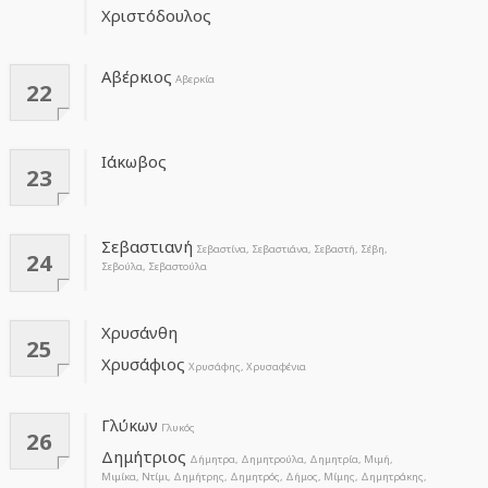
Χριστόδουλος
Αβέρκιος
Αβερκία
22
Ιάκωβος
23
Σεβαστιανή
Σεβαστίνα, Σεβαστιάνα, Σεβαστή, Σέβη,
24
Σεβούλα, Σεβαστούλα
Χρυσάνθη
25
Χρυσάφιος
Χρυσάφης, Χρυσαφένια
Γλύκων
Γλυκός
26
Δημήτριος
Δήμητρα, Δημητρούλα, Δημητρία, Μιμή,
Μιμίκα, Ντίμι, Δημήτρης, Δημητρός, Δήμος, Μίμης, Δημητράκης,