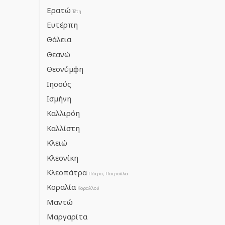
Ερατώ
Τέτη
Ευτέρπη
Θάλεια
Θεανώ
Θεονύμφη
Ιησούς
Ισμήνη
Καλλιρόη
Καλλίστη
Κλειώ
Κλεονίκη
Κλεοπάτρα
Πάτρα, Πατρούλα
Κοραλία
Κοραλλού
Μαντώ
Μαργαρίτα