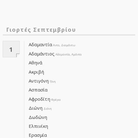
Γιορτές Σεπτεμβρίου
Αδαμαντία
Αντα, Διαμάντω
1
Αδαμάντιος
Αδαμαντία, Αμάντα
Αθηνά
Ακριβή
Αντιγόνη
Γόνη
Ασπασία
Αφροδίτη
Φρέγια
Διώνη
Διόνη
Δωδώνη
Ελπινίκη
Ερασμία