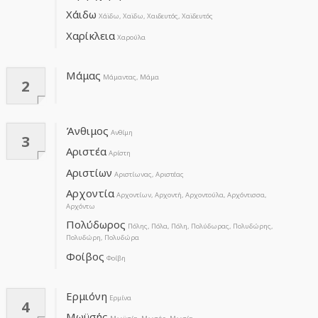
Χάιδω
Χάϊδω, Χαϊδω, Χαιδευτός, Χαϊδευτός
Χαρίκλεια
Χαρούλα
Μάμας
Μάμαντας, Μάμα
2
Άνθιμος
Ανθίμη
3
Αριστέα
Αρίστη
Αριστίων
Αριστίωνας, Αριστέας
Αρχοντία
Αρχοντίων, Αρχοντή, Αρχοντούλα, Αρχόντισσα,
Αρχόντω
Πολύδωρος
Πόλης, Πόλα, Πόλη, Πολύδωρας, Πολυδώρης,
Πολυδώρη, Πολυδώρα
Φοίβος
Φοίβη
Ερμιόνη
Ερμίνα
4
Μωϋσής