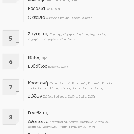
Μωϋσία, Μωσής, Μωσία
Ροζαλία
Ρόζυ, Ρόζα
Ωκεανία
Ωκεανός, Ωκεάνης, Ωκεανή, Ωκεανίς
Ζαχαρίας
Ζάχαρης, Ζάχαρος, Ζαχάρω, Ζαχαρούλα,
5
Ζαχαρίτσα, Ζαχαρένια, Ζάκι, Ζάκης
Βίβος
Βιβή
6
Ευδόξιος
Ευδόξης, Δόξης
Κασσιανή
Κάσσυ, Κασιανή, Κασσιανός, Κασιανός, Κασσία,
7
Κασία, Κάσσιος, Κάσιος, Κάσσος, Κάσος, Κάσσης, Κάσης
Σώζων
Σώζος, Σωζούσα, Σώζης, Σώζα, Σώζη
Γενέθλιος
8
Δέσποινα
Δεσποινούλα, Δέσπω, Δεσπούλα, Δεσποίνου,
Δεσποίνω, Δεσποινιώ, Ντέπη, Πέπη, Ζέπω, Πιπίνα