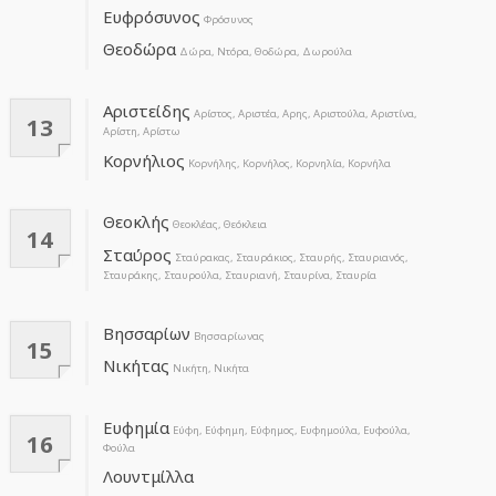
Ευφρόσυνος
Φρόσυνος
Θεοδώρα
Δώρα, Ντόρα, Θοδώρα, Δωρούλα
Αριστείδης
Αρίστος, Αριστέα, Αρης, Αριστούλα, Αριστίνα,
13
Αρίστη, Αρίστω
Κορνήλιος
Κορνήλης, Κορνήλος, Κορνηλία, Κορνήλα
Θεοκλής
Θεοκλέας, Θεόκλεια
14
Σταύρος
Σταύρακας, Σταυράκιος, Σταυρής, Σταυριανός,
Σταυράκης, Σταυρούλα, Σταυριανή, Σταυρίνα, Σταυρία
Βησσαρίων
Βησσαρίωνας
15
Νικήτας
Νικήτη, Νικήτα
Ευφημία
Εύφη, Εύφημη, Εύφημος, Ευφημούλα, Ευφούλα,
16
Φούλα
Λουντμίλλα