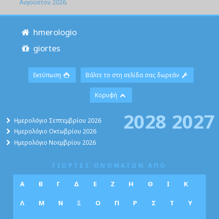
Αυγούστου 2026
.
hmerologio
giortes
Εκτύπωση
Βάλτε το στη σελίδα σας δωρεάν
Κορυφή
2028
2027
Ημερολόγιο Σεπτεμβρίου 2026
Ημερολόγιο Οκτωβρίου 2026
Ημερολόγιο Νοεμβρίου 2026
ΓΙΟΡΤΕΣ ΟΝΟΜΑΤΩΝ ΑΠΟ
Α
Β
Γ
Δ
Ε
Ζ
Η
Θ
Ι
Κ
Λ
Μ
Ν
Ξ
Ο
Π
Ρ
Σ
Τ
Υ