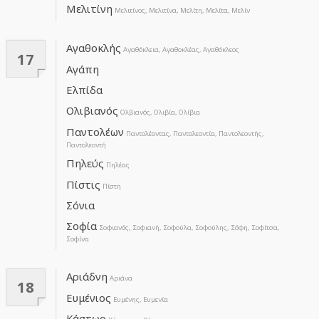
Μελιτίνη
Μελιτίνος, Μελιτίνα, Μελίτη, Μελίτα, Μελίν
Αγαθοκλής
Αγαθόκλεια, Αγαθοκλέας, Αγαθόκλεος
17
Αγάπη
Ελπίδα
Ολιβιανός
Ολβιανός, Ολιβία, Ολίβια
Παντολέων
Παντολέοντας, Παντολεοντία, Παντολεοντής,
Παντολεοντή
Πηλεύς
Πηλέας
Πίστις
Πίστη
Σόνια
Σοφία
Σοφιανός, Σοφιανή, Σοφούλα, Σοφούλης, Σόφη, Σοφίτσα,
Σοφίνα
Αριάδνη
Αριάνα
18
Ευμένιος
Ευμένης, Ευμενία
Κάστωρ