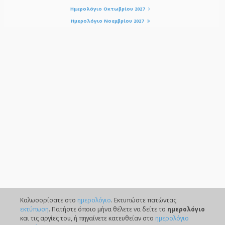
Ημερολόγιο Οκτωβρίου 2027
Ημερολόγιο Νοεμβρίου 2027
Καλωσορίσατε στο
ημερολόγιο
. Eκτυπώστε πατώντας
εκτύπωση
. Πατήστε όποιο μήνα θέλετε να δείτε το
ημερολόγιο
και τις αργίες του, ή πηγαίνετε κατευθείαν στο
ημερολόγιο