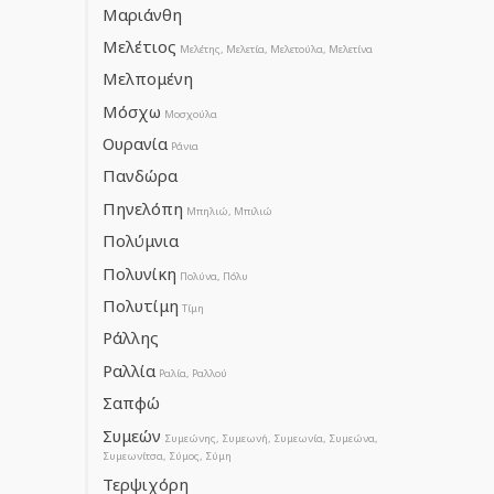
Μαριάνθη
Μελέτιος
Μελέτης, Μελετία, Μελετούλα, Μελετίνα
Μελπομένη
Μόσχω
Μοσχούλα
Ουρανία
Ράνια
Πανδώρα
Πηνελόπη
Μπηλιώ, Μπιλιώ
Πολύμνια
Πολυνίκη
Πολύνα, Πόλυ
Πολυτίμη
Τίμη
Ράλλης
Ραλλία
Ραλία, Ραλλού
Σαπφώ
Συμεών
Συμεώνης, Συμεωνή, Συμεωνία, Συμεώνα,
Συμεωνίτσα, Σύμος, Σύμη
Τερψιχόρη