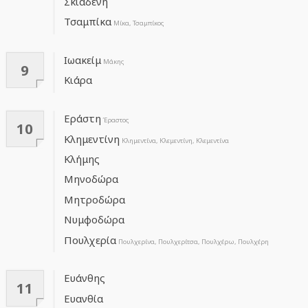
Σκιαδενή
Τσαμπίκα
Μίκα, Τσαμπίκος
Ιωακείμ
Μάκης
9
Κιάρα
Εράστη
Έραστος
10
Κλημεντίνη
Κλημεντίνα, Κλεμεντίνη, Κλεμεντίνα
Κλήμης
Μηνοδώρα
Μητροδώρα
Νυμφοδώρα
Πουλχερία
Πουλχερίνα, Πουλχερίτσα, Πουλχέρω, Πουλχέρη
Ευάνθης
11
Ευανθία