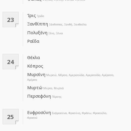
Ίρις
Ίριδα
23
Ξανθίππη
Ξάνθιππος, Ξανθή, Ξανθούλα
Πολυξένη
Ξένη, Ξένια
Ραΐδα
Θέκλα
24
Κόπρος
Μυρσίνη
Μυρσώ, Μέρσα, Αμερισούδα, Αμερσούδα, Αμέρσσα,
Αμέρσα
Μυρτώ
Μύρτα, Μυρτιά
Περσεφόνη
Πέρσης
Ευφροσύνη
Ευφροσύνα, Φροσύνη, Φρόσω, Φροσούλα,
25
Φροσού