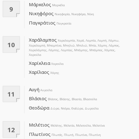
Μάρκελος
Μαρκέλα
9
Νικηφόρος
Νικηφορία, Νικηφόρα, Νίκη
Παγκράτιος
Παγκρατία
Χαράλαμπος
Xαραλαμπία, Χαρά, Λαμπία, Λαμπή, Λάμπω,
10
Χαραλαμπή, Μπαμπίνα, Μπηλιώ, Μπιλιώ, Μπία, Χάμπη, Λάμπος,
Χαραλάμπης, Λάμπης, Λαμπίας, Μπάμπης, Μπάμπος, Χάμπος,
Χαρούλα
Χαρίκλεια
Χαρούλα
Χαρίλαος
Χάρης
Αυγή
Αυγούλα
11
Βλάσιος
Βλάσος, Βλάσης, Βλασία, Βλασούλα
Θεοδώρα
Δώρα, Ντόρα, Θοδώρα, Δωρούλα
Μελέτιος
Μελέτης, Μελετία, Μελετούλα, Μελετίνα
12
Πλωτίνος
Πλωτός, Πλωτή, Πλωτίνα, Πλωτίνη