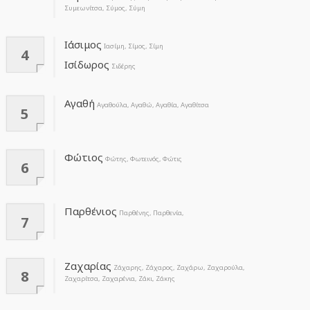
Συμεωνίτσα, Σύμος, Σύμη
Ιάσιμος
Ιασίμη, Σίμος, Σίμη
4
Ισίδωρος
Σιδέρης
Αγαθή
Αγαθούλα, Αγαθώ, Αγαθία, Αγαθίτσα
5
Φώτιος
Φώτης, Φωτεινός, Φώτις
6
Παρθένιος
Παρθένης, Παρθενία,
7
Ζαχαρίας
Ζάχαρης, Ζάχαρος, Ζαχάρω, Ζαχαρούλα,
8
Ζαχαρίτσα, Ζαχαρένια, Ζάκι, Ζάκης