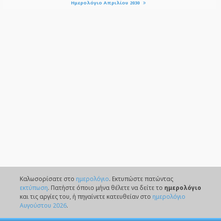
Ημερολόγιο Απριλίου 2030
Καλωσορίσατε στο
ημερολόγιο
. Eκτυπώστε πατώντας
εκτύπωση
. Πατήστε όποιο μήνα θέλετε να δείτε το
ημερολόγιο
και τις αργίες του, ή πηγαίνετε κατευθείαν στο
ημερολόγιο
Αυγούστου 2026
.