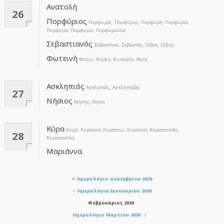
Ανατολή
26
Πορφύριος
Πορφυρός, Πορφύρης, Πορφυρή, Πορφυρία,
Πορφύρα, Πορφυρώ, Πορφυρούλα
Σεβαστιανός
Σεβαστίνος, Σεβαστός, Σέβος, Σέβης
Φωτεινή
Φώτω, Φώφη, Φωτούλα, Φαίη
Ασκληπιός
Ασκληπιάς, Ασκληπιάδα
27
Νήσιος
Νήσης, Νήσα
Κύρα
Κυρά, Κυράτσα, Κυράτσω, Κυράτση, Κυρατσούδα,
28
Κυρατσούλα
Μαριάννα
Ημερολόγιο Δεκεμβρίου 2029
Ημερολόγιο Ιανουαρίου 2030
Φεβρουάριος 2030
Ημερολόγιο Μαρτίου 2030