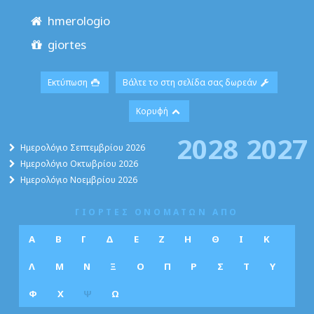
hmerologio
giortes
Εκτύπωση
Βάλτε το στη σελίδα σας δωρεάν
Κορυφή
2028
2027
Ημερολόγιο Σεπτεμβρίου 2026
Ημερολόγιο Οκτωβρίου 2026
Ημερολόγιο Νοεμβρίου 2026
ΓΙΟΡΤΕΣ ΟΝΟΜΑΤΩΝ ΑΠΟ
Α
Β
Γ
Δ
Ε
Ζ
Η
Θ
Ι
Κ
Λ
Μ
Ν
Ξ
Ο
Π
Ρ
Σ
Τ
Υ
Φ
Χ
Ψ
Ω