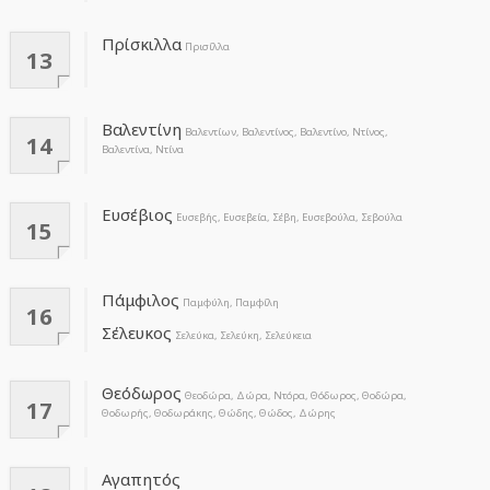
Πρίσκιλλα
Πρισίλλα
13
Βαλεντίνη
Βαλεντίων, Βαλεντίνος, Βαλεντίνο, Ντίνος,
14
Βαλεντίνα, Ντίνα
Ευσέβιος
Ευσεβής, Ευσεβεία, Σέβη, Ευσεβούλα, Σεβούλα
15
Πάμφιλος
Παμφύλη, Παμφίλη
16
Σέλευκος
Σελεύκα, Σελεύκη, Σελεύκεια
Θεόδωρος
Θεοδώρα, Δώρα, Ντόρα, Θόδωρος, Θοδώρα,
17
Θοδωρής, Θοδωράκης, Θώδης, Θώδος, Δώρης
Αγαπητός