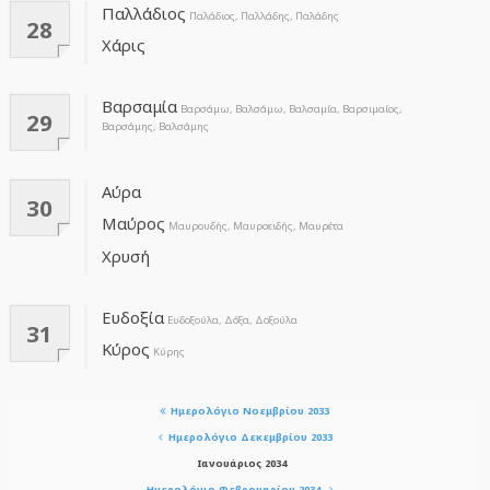
Παλλάδιος
Παλάδιος, Παλλάδης, Παλάδης
28
Χάρις
Βαρσαμία
Βαρσάμω, Βαλσάμω, Βαλσαμία, Βαρσιμαίος,
29
Βαρσάμης, Βαλσάμης
Αύρα
30
Μαύρος
Μαυρουδής, Μαυροειδής, Μαυρέτα
Χρυσή
Ευδοξία
Ευδοξούλα, Δόξα, Δοξούλα
31
Κύρος
Κύρης
Ημερολόγιο Νοεμβρίου 2033
Ημερολόγιο Δεκεμβρίου 2033
Ιανουάριος 2034
Ημερολόγιο Φεβρουαρίου 2034