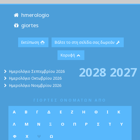
hmerologio
giortes
Εκτύπωση
Βάλτε το στη σελίδα σας δωρεάν
Κορυφή
2028
2027
Ημερολόγιο Σεπτεμβρίου 2026
Ημερολόγιο Οκτωβρίου 2026
Ημερολόγιο Νοεμβρίου 2026
ΓΙΟΡΤΕΣ ΟΝΟΜΑΤΩΝ ΑΠΟ
Α
Β
Γ
Δ
Ε
Ζ
Η
Θ
Ι
Κ
Λ
Μ
Ν
Ξ
Ο
Π
Ρ
Σ
Τ
Υ
Φ
Χ
Ψ
Ω