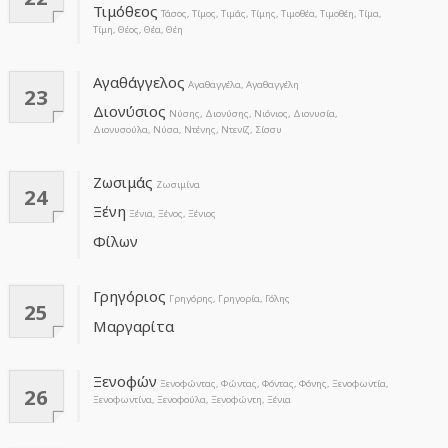
Τιμόθεος
Τάσος, Τίμος, Τιμάς, Τίμης, Τιμοθέα, Τιμοθέη, Τίμα,
Τίμη, Θέος, Θέα, Θέη
Αγαθάγγελος
Αγαθαγγέλα, Αγαθαγγέλη
23
Διονύσιος
Νύσης, Διονύσης, Νιόνιος, Διονυσία,
Διονυσούλα, Νύσα, Ντένης, Ντενίζ, Σίσσυ
Ζωσιμάς
Ζωσιμίνα
24
Ξένη
Ξένια, Ξένος, Ξένιος
Φίλων
Γρηγόριος
Γρηγόρης, Γρηγορία, Γόλης
25
Μαργαρίτα
Ξενοφών
Ξενοφώντας, Φώντας, Φόντας, Φόνης, Ξενοφωντία,
26
Ξενοφωντίνα, Ξενοφούλα, Ξενοφώντη, Ξένια