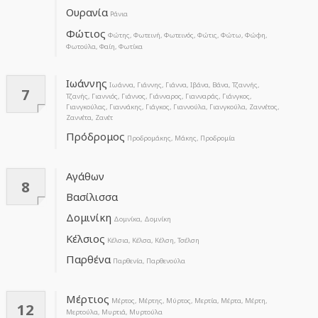
Ουρανία
Ράνια
Φώτιος
Φώτης, Φωτεινή, Φωτεινός, Φώτις, Φώτω, Φώφη,
Φωτούλα, Φαίη, Φωτίκα
Ιωάννης
Ιωάννα, Γιάννης, Γιάννα, Ιβάνα, Βάνα, Τζαννής,
7
Τζανής, Γιαννιός, Γιάννος, Γιάνναρος, Γιανναράς, Γιάνγκος,
Γιανγκούλας, Γιαννάκης, Γιάγκος, Γιαννούλα, Γιανγκούλα, Ζαννέτος,
Ζαννέτα, Ζανέτ
Πρόδρομος
Προδρομάκης, Μάκης, Προδρομία
Αγάθων
8
Βασίλισσα
Δομινίκη
Δομνίκα, Δομνίκη
Κέλσιος
Κέλσια, Κέλσα, Κέλση, Τσέλση
Παρθένα
Παρθενία, Παρθενούλα
Μέρτιος
Μέρτος, Μέρτης, Μύρτος, Μερτία, Μέρτα, Μέρτη,
12
Μερτούλα, Μυρτιά, Μυρτούλα