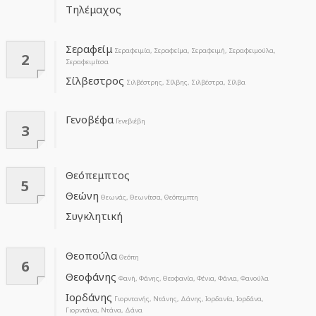
Τηλέμαχος
Σεραφείμ
Σεραφειμία, Σεραφείμα, Σεραφειμή, Σεραφειμούλα,
2
Σεραφειμίτσα
Σίλβεστρος
Σιλβέστρης, Σίλβης, Σιλβέστρα, Σίλβα
Γενοβέφα
Γενεβιέβη
3
Θεόπεμπτος
5
Θεώνη
Θεωνάς, Θεωνίτσα, Θεόπεμπτη
Συγκλητική
Θεοπούλα
Θεόπη
6
Θεοφάνης
Φανή, Φάνης, Θεοφανία, Φένια, Φάνια, Φανούλα
Ιορδάνης
Γιορντανής, Ντάνης, Δάνης, Ιορδανία, Ιορδάνα,
Γιορντάνα, Ντάνα, Δάνα