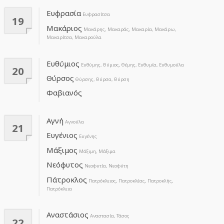
Ευφρασία
Ευφρασίτσα
19
Μακάριος
Μακάρης, Μακαράς, Μακαρία, Μακάρω,
Μακαρίτσα, Μακαρούλα
Ευθύμιος
Ευθύμης, Θύμιος, Θέμης, Ευθυμία, Ευθυμούλα
20
Θύρσος
Θύρσης, Θύρσα, Θύρση
Φαβιανός
Αγνή
Αγνούλα
21
Ευγένιος
Ευγένης
Μάξιμος
Μάξιμη, Μάξιμα
Νεόφυτος
Νεοφυτία, Νεοφύτη
Πάτροκλος
Πατρόκλειος, Πατροκλέας, Πατροκλής,
Πατρόκλεια
Αναστάσιος
Αναστασία, Τάσος
22