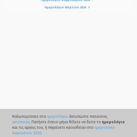
Ημερολόγιο Μαρτίου 2034
Καλωσορίσατε στο
ημερολόγιο
. Eκτυπώστε πατώντας
εκτύπωση
. Πατήστε όποιο μήνα θέλετε να δείτε το
ημερολόγιο
και τις αργίες του, ή πηγαίνετε κατευθείαν στο
ημερολόγιο
Αυγούστου 2026
.