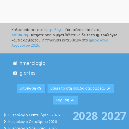
Καλωσορίσατε στο
ημερολόγιο
. Eκτυπώστε πατώντας
εκτύπωση
. Πατήστε όποιο μήνα θέλετε να δείτε το
ημερολόγιο
και τις αργίες του, ή πηγαίνετε κατευθείαν στο
ημερολόγιο
Αυγούστου 2026
.
hmerologio
giortes
Εκτύπωση
Βάλτε το στη σελίδα σας δωρεάν
Κορυφή
2028
2027
Ημερολόγιο Σεπτεμβρίου 2026
Ημερολόγιο Οκτωβρίου 2026
Ημερολόγιο Νοεμβρίου 2026