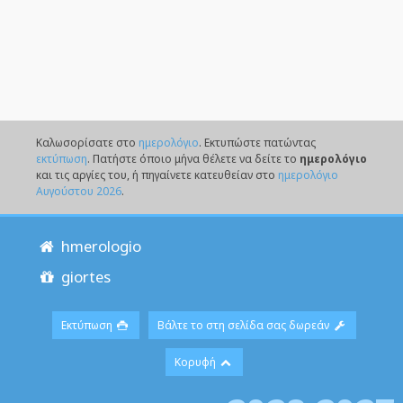
Καλωσορίσατε στο
ημερολόγιο
. Eκτυπώστε πατώντας
εκτύπωση
. Πατήστε όποιο μήνα θέλετε να δείτε το
ημερολόγιο
και τις αργίες του, ή πηγαίνετε κατευθείαν στο
ημερολόγιο
Αυγούστου 2026
.
hmerologio
giortes
Εκτύπωση
Βάλτε το στη σελίδα σας δωρεάν
Κορυφή