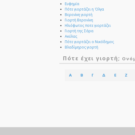
Ευφημία
Πότε γιορτάζει η Όλγα
Βερενίκη γιορτή
Γιορτή Βερονίκη
Ηλιόφωτος ποτε γιορτάζει
Γιορτή της Σάρα
Ακύλας
Πότε γιορτάζει ο Νικόδημος
Βλαδίμηρος γιορτή
Πότε έχει γιορτή;
Ονό
Α
Β
Γ
Δ
Ε
Ζ