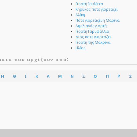
Γιορτή Ιουλίττα
Κήρυκος ποτε γιορτάζει
Αλίκη
Πότε γιορτάζει η Μαρίνα
Αιμιλιανός γιορτή
Γιορτή Γαρυφαλλιά
Διός ποτε γιορτάζει
Γιορτή της Μακρίνα
Ηλίας
:
ματα που αρχίζουν από
Η
Θ
Ι
Κ
Λ
Μ
Ν
Ξ
Ο
Π
Ρ
Σ