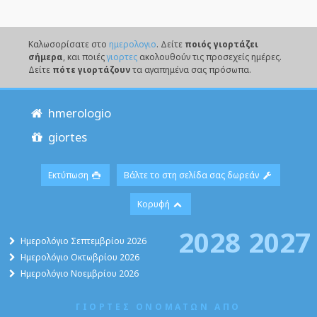
Καλωσορίσατε στο
ημερολογιο
. Δείτε
ποιός γιορτάζει
σήμερα
, και ποιές
γιορτες
ακολουθούν τις προσεχείς ημέρες.
Δείτε
πότε γιορτάζουν
τα αγαπημένα σας πρόσωπα.
hmerologio
giortes
Εκτύπωση
Βάλτε το στη σελίδα σας δωρεάν
Κορυφή
2028
2027
Ημερολόγιο Σεπτεμβρίου 2026
Ημερολόγιο Οκτωβρίου 2026
Ημερολόγιο Νοεμβρίου 2026
ΓΙΟΡΤΕΣ ΟΝΟΜΑΤΩΝ ΑΠΟ