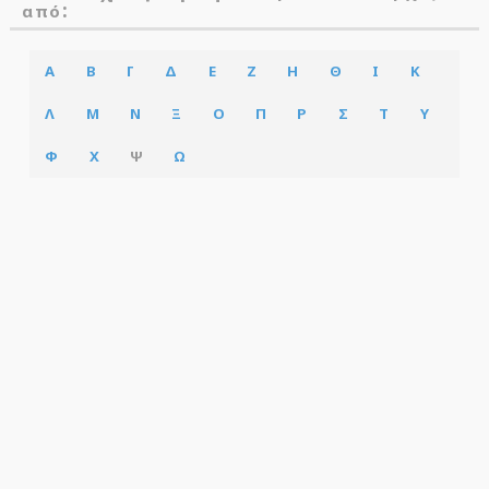
:
από
Α
Β
Γ
Δ
Ε
Ζ
Η
Θ
Ι
Κ
Λ
Μ
Ν
Ξ
Ο
Π
Ρ
Σ
Τ
Υ
Φ
Χ
Ψ
Ω