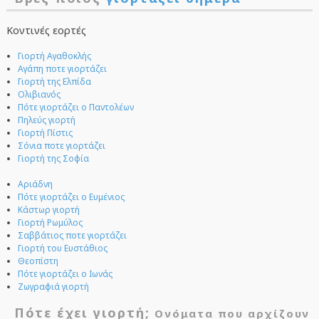
Κοντινές εορτές
Γιορτή Αγαθοκλής
Αγάπη ποτε γιορτάζει
Γιορτή της Ελπίδα
Ολιβιανός
Πότε γιορτάζει ο Παντολέων
Πηλεύς γιορτή
Γιορτή Πίστις
Σόνια ποτε γιορτάζει
Γιορτή της Σοφία
Αριάδνη
Πότε γιορτάζει ο Ευμένιος
Κάστωρ γιορτή
Γιορτή Ρωμύλος
Σαββάτιος ποτε γιορτάζει
Γιορτή του Ευστάθιος
Θεοπίστη
Πότε γιορτάζει ο Ιωνάς
Ζωγραφιά γιορτή
Πότε έχει γιορτή;
Ονόματα που αρχίζουν