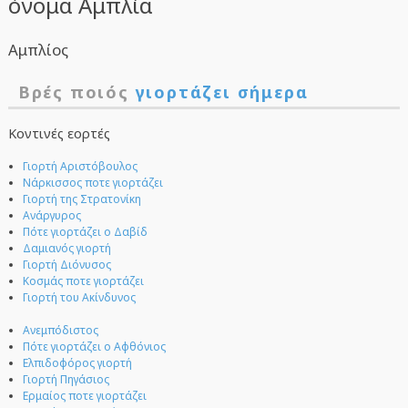
όνομα Αμπλία
Αμπλίος
Βρές ποιός
γιορτάζει σήμερα
Κοντινές εορτές
Γιορτή Αριστόβουλος
Νάρκισσος ποτε γιορτάζει
Γιορτή της Στρατονίκη
Ανάργυρος
Πότε γιορτάζει ο Δαβίδ
Δαμιανός γιορτή
Γιορτή Διόνυσος
Κοσμάς ποτε γιορτάζει
Γιορτή του Ακίνδυνος
Ανεμπόδιστος
Πότε γιορτάζει ο Αφθόνιος
Ελπιδοφόρος γιορτή
Γιορτή Πηγάσιος
Ερμαίος ποτε γιορτάζει