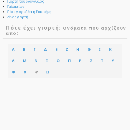
Γιορτή του Ιωαννίκιος
Γαλακτίων
Πότε γιορτάζει η Επιστήμη
Λίνος γιορτή
Πότε έχει γιορτή;
Ονόματα που αρχίζουν
:
από
Α
Β
Γ
Δ
Ε
Ζ
Η
Θ
Ι
Κ
Λ
Μ
Ν
Ξ
Ο
Π
Ρ
Σ
Τ
Υ
Φ
Χ
Ψ
Ω