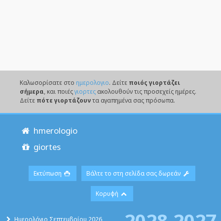
Καλωσορίσατε στο
ημερολογιο
. Δείτε
ποιός γιορτάζει
σήμερα
, και ποιές
γιορτες
ακολουθούν τις προσεχείς ημέρες.
Δείτε
πότε γιορτάζουν
τα αγαπημένα σας πρόσωπα.
hmerologio
giortes
Εκτύπωση
Βάλτε το στη σελίδα σας δωρεάν
Κορυφή
2028
2027
Ημερολόγιο Σεπτεμβρίου 2026