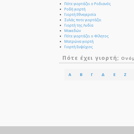
Πότε γιορτάζει ο Ροδιανός
Ροδή γιορτή
Γιορτή Εθνεγερσία
Συλάς ποτε γιορτάζει
Γιορτή της Λυδία
Μακεδών
Πότε γιορτάζει ο Φίλητος
Ματρώνα γιορτή
Γιορτή Ευψύχιος
Πότε έχει γιορτή;
Ονό
Α
Β
Γ
Δ
Ε
Ζ