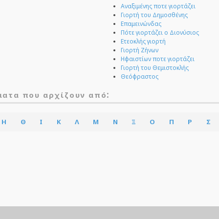
Αναξιμένης ποτε γιορτάζει
Γιορτή του Δημοσθένης
Επαμεινώνδας
Πότε γιορτάζει ο Διονύσιος
Ετεοκλής γιορτή
Γιορτή Ζήνων
Ηφαιστίων ποτε γιορτάζει
Γιορτή του Θεμιστοκλής
Θεόφραστος
:
ματα που αρχίζουν από
Η
Θ
Ι
Κ
Λ
Μ
Ν
Ξ
Ο
Π
Ρ
Σ