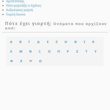
Αριστοτέλης
Πότε γιορτάζει ο Αχίλιος
Ανδρόνικος γιορτή
Γιορτή Ιουνία
Πότε έχει γιορτή;
Ονόματα που αρχίζουν
:
από
Α
Β
Γ
Δ
Ε
Ζ
Η
Θ
Ι
Κ
Λ
Μ
Ν
Ξ
Ο
Π
Ρ
Σ
Τ
Υ
Φ
Χ
Ψ
Ω