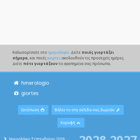
Καλωσορίσατε στο
ημερολογιο
. Δείτε
ποιός γιορτάζει
σήμερα
, και ποιές
γιορτες
ακολουθούν τις προσεχείς ημέρες.
Δείτε
πότε γιορτάζουν
τα αγαπημένα σας πρόσωπα.
hmerologio
giortes
Εκτύπωση
Βάλτε το στη σελίδα σας δωρεάν
Κορυφή
2028
2027
Ημερολόγιο Σεπτεμβρίου 2026