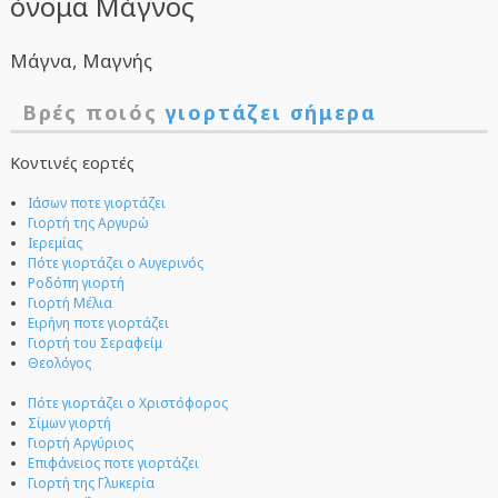
όνομα Μάγνος
Μάγνα, Μαγνής
Βρές ποιός
γιορτάζει σήμερα
Κοντινές εορτές
Ιάσων ποτε γιορτάζει
Γιορτή της Αργυρώ
Ιερεμίας
Πότε γιορτάζει ο Αυγερινός
Ροδόπη γιορτή
Γιορτή Μέλια
Ειρήνη ποτε γιορτάζει
Γιορτή του Σεραφείμ
Θεολόγος
Πότε γιορτάζει ο Χριστόφορος
Σίμων γιορτή
Γιορτή Αργύριος
Επιφάνειος ποτε γιορτάζει
Γιορτή της Γλυκερία