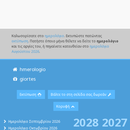
Καλωσορίσατε στο
ημερολόγιο
. Eκτυπώστε πατώντας
εκτύπωση
. Πατήστε όποιο μήνα θέλετε να δείτε το
ημερολόγιο
και τις αργίες του, ή πηγαίνετε κατευθείαν στο
ημερολόγιο
Αυγούστου 2026
.
hmerologio
giortes
Εκτύπωση
Βάλτε το στη σελίδα σας δωρεάν
Κορυφή
2028
2027
Ημερολόγιο Σεπτεμβρίου 2026
Ημερολόγιο Οκτωβρίου 2026