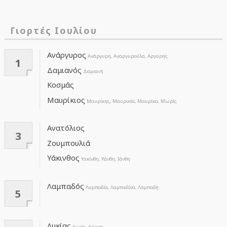
Γιορτές Ιουλίου
Ανάργυρος
Ανάργυρη, Αναργυρούλα, Αργύρης
1
Δαμιανός
Δαμιανή
Κοσμάς
Μαυρίκιος
Μαυρίκης, Μαυρικία, Μαυρίκα, Μωρίς
Ανατόλιος
3
Ζουμπουλιά
Υάκινθος
Υακίνθη, Υάνθη, Ιάνθη
Λαμπαδός
Λαμπαδία, Λαμπαδίνα, Λαμπαδή
5
Λυκίας
Λυκία, Λύκιος