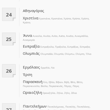
Αθηναγόρας
24
Χριστίνα
Χριστιάνα, Κριστιάνα, Χρίστα, Κρίστα, Χρίστη,
Κρίστη
Άννα
Αννούλα, Αννίτα, Ανίτα, Ανέτα, Αννέτα, Ανναμπέλλα,
25
Ανναμαρία
Ευπραξία
Ευπραξούλα, Πραξούλα, Ευπράξιος, Εύπραξος
Ολυμπιάς
Ολυμπιάδα, Ολυμπία, Ολύμπω, Ολύμπη, Όλια
Ερμόλαος
Ερμολία, Λία
26
Έρση
Παρασκευή
Εύη, Εβίτα, Βίβιαν, Βιβή, Βέτη, Βέττη,
Παρασκευούλα, Βούλα, Παρασκευάς, Πάρης, Πάρις
Ωραιοζήλη
Ωραιοζηλία, Ζήλια, Ζήλη, Ζέλια
Παντελεήμων
Παντελεήμονας, Παντελής, Παντελάκης,
27