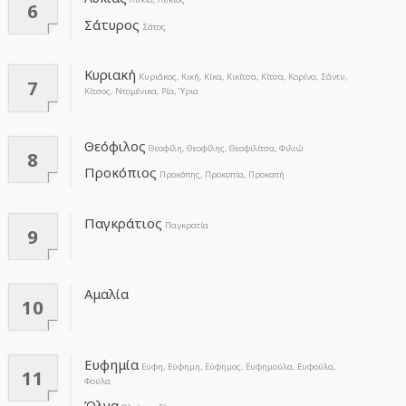
6
Σάτυρος
Σάτος
Κυριακή
Κυριάκος, Κική, Κίκα, Κικίτσα, Κίτσα, Κορίνα, Σάντυ,
7
Κίτσος, Ντομένικα, Ρία, Ύρια
Θεόφιλος
Θεοφίλη, Θεοφίλης, Θεοφιλίτσα, Φιλιώ
8
Προκόπιος
Προκόπης, Προκοπία, Προκοπή
Παγκράτιος
Παγκρατία
9
Αμαλία
10
Ευφημία
Εύφη, Εύφημη, Εύφημος, Ευφημούλα, Ευφούλα,
11
Φούλα
Όλγα