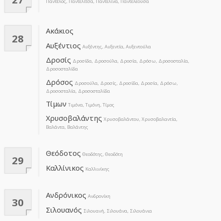
Παντέλος, Παντελίτσα, Παντελίνα, Παντελεούσα
Ακάκιος
28
Αυξέντιος
Αυξέντης, Αυξεντία, Αυξεντούλα
Δροσίς
Δροσίδα, Δροσούλα, Δροσία, Δρόσω, Δροσοσταλία,
Δροσοσταλίδα
Δρόσος
Δροσούλα, Δροσίς, Δροσίδα, Δροσία, Δρόσω,
Δροσοσταλία, Δροσοσταλίδα
Τίμων
Τιμόνα, Τιμόνη, Τίμος
Χρυσοβαλάντης
Χρυσοβαλάντου, Χρυσοβαλαντία,
Βαλάντα, Βαλάντης
Θεόδοτος
Θεοδότης, Θεοδότη
29
Καλλίνικος
Καλλινίκης
Ανδρόνικος
Ανδρονίκη
30
Σιλουανός
Σιλουανή, Σιλουάνα, Σιλουάνια